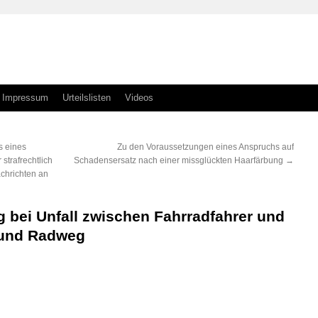
Impressum
Urteilslisten
Videos
s eines
Zu den Voraussetzungen eines Anspruchs auf
strafrechtlich
Schadensersatz nach einer missglückten Haarfärbung
→
chrichten an
g bei Unfall zwischen Fahrradfahrer und
 und Radweg
n
n