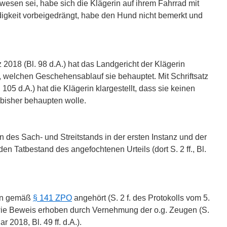
esen sei, habe sich die Klägerin auf ihrem Fahrrad mit
igkeit vorbeigedrängt, habe den Hund nicht bemerkt und
018 (Bl. 98 d.A.) hat das Landgericht der Klägerin
 welchen Geschehensablauf sie behauptet. Mit Schriftsatz
. 105 d.A.) hat die Klägerin klargestellt, dass sie keinen
bisher behaupten wolle.
des Sach- und Streitstands in der ersten Instanz und der
den Tatbestand des angefochtenen Urteils (dort S. 2 ff., Bl.
ien gemäß
§ 141 ZPO
angehört (S. 2 f. des Protokolls vom 5.
sowie Beweis erhoben durch Vernehmung der o.g. Zeugen (S.
r 2018, Bl. 49 ff. d.A.).