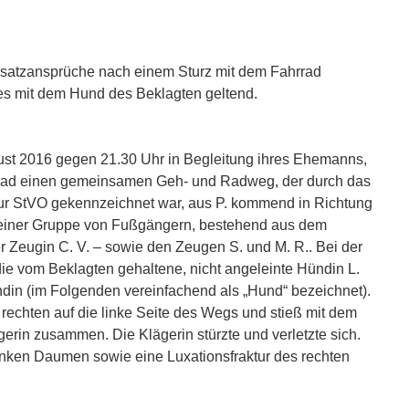
satzansprüche nach einem Sturz mit dem Fahrrad
s mit dem Hund des Beklagten geltend.
ust 2016 gegen 21.30 Uhr in Begleitung ihres Ehemanns,
rrad einen gemeinsamen Geh- und Radweg, der durch das
r StVO gekennzeichnet war, aus P. kommend in Richtung
n einer Gruppe von Fußgängern, bestehend aus dem
r Zeugin C. V. – sowie den Zeugen S. und M. R.. Bei der
e vom Beklagten gehaltene, nicht angeleinte Hündin L.
in (im Folgenden vereinfachend als „Hund“ bezeichnet).
rechten auf die linke Seite des Wegs und stieß mit dem
erin zusammen. Die Klägerin stürzte und verletzte sich.
m linken Daumen sowie eine Luxationsfraktur des rechten