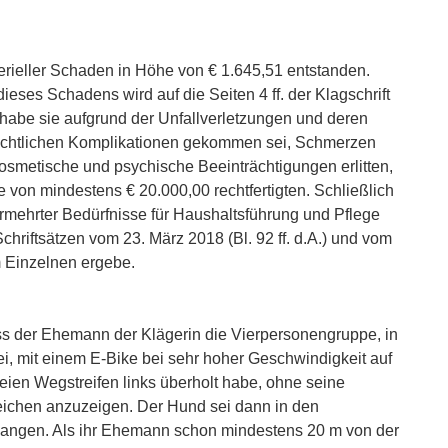
terieller Schaden in Höhe von € 1.645,51 entstanden.
es Schadens wird auf die Seiten 4 ff. der Klagschrift
er habe sie aufgrund der Unfallverletzungen und deren
rächtlichen Komplikationen gekommen sei, Schmerzen
kosmetische und psychische Beeinträchtigungen erlitten,
 von mindestens € 20.000,00 rechtfertigten. Schließlich
ermehrter Bedürfnisse für Haushaltsführung und Pflege
chriftsätzen vom 23. März 2018 (Bl. 92 ff. d.A.) und vom
im Einzelnen ergebe.
ss der Ehemann der Klägerin die Vierpersonengruppe, in
sei, mit einem E-Bike bei sehr hoher Geschwindigkeit auf
reien Wegstreifen links überholt habe, ohne seine
eichen anzuzeigen. Der Hund sei dann in den
angen. Als ihr Ehemann schon mindestens 20 m von der