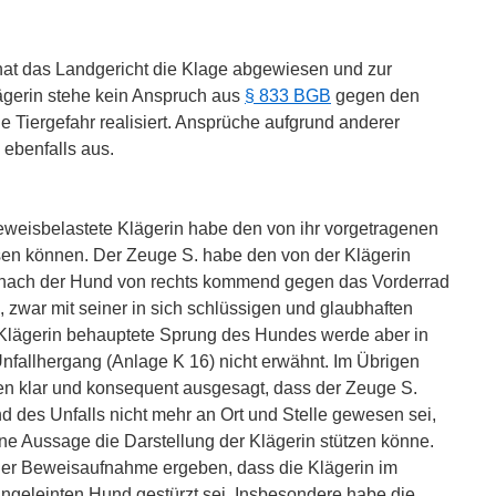
 hat das Landgericht die Klage abgewiesen und zur
ägerin stehe kein Anspruch aus
§ 833 BGB
gegen den
e Tiergefahr realisiert. Ansprüche aufgrund anderer
ebenfalls aus.
eweisbelastete Klägerin habe den von ihr vorgetragenen
en können. Der Zeuge S. habe den von der Klägerin
onach der Hund von rechts kommend gegen das Vorderrad
 zwar mit seiner in sich schlüssigen und glaubhaften
 Klägerin behauptete Sprung des Hundes werde aber in
nfallhergang (Anlage K 16) nicht erwähnt. Im Übrigen
en klar und konsequent ausgesagt, dass der Zeuge S.
d des Unfalls nicht mehr an Ort und Stelle gewesen sei,
e Aussage die Darstellung der Klägerin stützen könne.
der Beweisaufnahme ergeben, dass die Klägerin im
geleinten Hund gestürzt sei. Insbesondere habe die