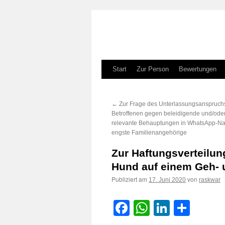
Zum
Start
Zur Person
Bewertungen
Inhalt
←
Zur Frage des Unterlassungsanspruch
springen
Betroffenen gegen beleidigende und/oder 
relevante Behauptungen in WhatsApp-Na
engste Familienangehörige
Zur Haftungsverteilun
Hund auf einem Geh-
Publiziert am
von
17. Juni 2020
raskwar
Facebook
WhatsApp
LinkedI
Teile