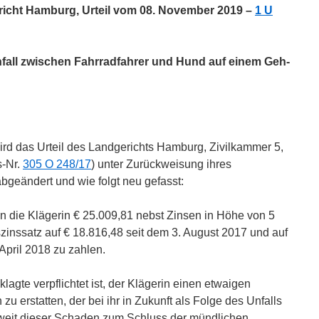
icht Hamburg, Urteil vom 08. November 2019 –
1 U
nfall zwischen Fahrradfahrer und Hund auf einem Geh-
ird das Urteil des Landgerichts Hamburg, Zivilkammer 5,
s-Nr.
305 O 248/17
) unter Zurückweisung ihres
bgeändert und wie folgt neu gefasst:
 an die Klägerin € 25.009,81 nebst Zinsen in Höhe von 5
inssatz auf € 18.816,48 seit dem 3. August 2017 und auf
April 2018 zu zahlen.
klagte verpflichtet ist, der Klägerin einen etwaigen
u erstatten, der bei ihr in Zukunft als Folge des Unfalls
soweit dieser Schaden zum Schluss der mündlichen