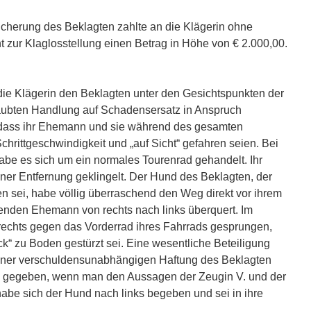
icherung des Beklagten zahlte an die Klägerin ohne
 zur Klaglosstellung einen Betrag in Höhe von € 2.000,00.
 die Klägerin den Beklagten unter den Gesichtspunkten der
laubten Handlung auf Schadensersatz in Anspruch
dass ihr Ehemann und sie während des gesamten
hrittgeschwindigkeit und „auf Sicht“ gefahren seien. Bei
be es sich um ein normales Tourenrad gehandelt. Ihr
 Entfernung geklingelt. Der Hund des Beklagten, der
n sei, habe völlig überraschend den Weg direkt vor ihrem
enden Ehemann von rechts nach links überquert. Im
rechts gegen das Vorderrad ihres Fahrrads gesprungen,
k“ zu Boden gestürzt sei. Eine wesentliche Beteiligung
einer verschuldensunabhängigen Haftung des Beklagten
nn gegeben, wenn man den Aussagen der Zeugin V. und der
abe sich der Hund nach links begeben und sei in ihre