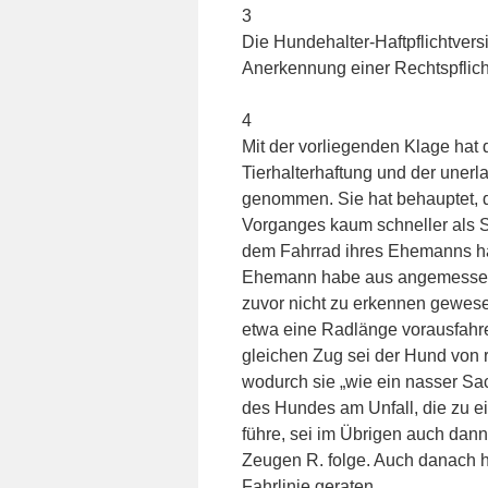
3
Die Hundehalter-Haftpflichtvers
Anerkennung einer Rechtspflicht
4
Mit der vorliegenden Klage hat
Tierhalterhaftung und der uner
genommen. Sie hat behauptet, 
Vorganges kaum schneller als Sc
dem Fahrrad ihres Ehemanns ha
Ehemann habe aus angemessener
zuvor nicht zu erkennen gewese
etwa eine Radlänge vorausfahr
gleichen Zug sei der Hund von 
wodurch sie „wie ein nasser Sac
des Hundes am Unfall, die zu 
führe, sei im Übrigen auch da
Zeugen R. folge. Auch danach h
Fahrlinie geraten.