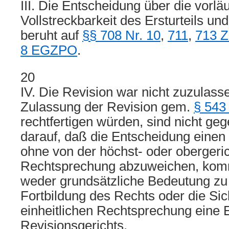
III. Die Entscheidung über die vorläu
Vollstreckbarkeit des Ersturteils und
beruht auf
§§ 708 Nr. 10
,
711
,
713 
8 EGZPO
.
20
IV. Die Revision war nicht zuzulass
Zulassung der Revision gem.
§ 543
rechtfertigen würden, sind nicht ge
darauf, daß die Entscheidung einen Ei
ohne von der höchst- oder obergeric
Rechtsprechung abzuweichen, kom
weder grundsätzliche Bedeutung zu 
Fortbildung des Rechts oder die Si
einheitlichen Rechtsprechung eine 
Revisionsgerichts.