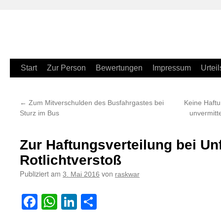
Zum
Start
Zur Person
Bewertungen
Impressum
Urteil
Inhalt
←
Zum Mitverschulden des Busfahrgastes bei
Keine Haft
springen
Sturz im Bus
unvermitt
Zur Haftungsverteilung bei Unf
Rotlichtverstoß
Publiziert am
von
3. Mai 2016
raskwar
Facebook
WhatsApp
LinkedIn
Teilen