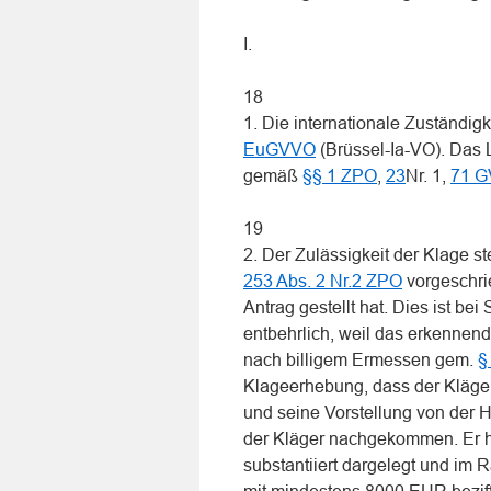
I.
18
1. Die internationale Zuständigk
EuGVVO
(Brüssel-Ia-VO). Das 
gemäß
§§ 1 ZPO
,
23
Nr. 1,
71 
19
2. Der Zulässigkeit der Klage st
253 Abs. 2 Nr.2 ZPO
vorgeschri
Antrag gestellt hat. Dies ist 
entbehrlich, weil das erkennen
nach billigem Ermessen gem.
§
Klageerhebung, dass der Kläger 
und seine Vorstellung von der H
der Kläger nachgekommen. Er ha
substantiiert dargelegt und i