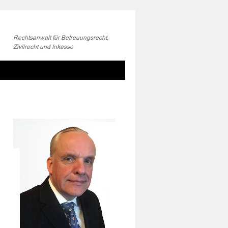
Rechtsanwalt für Betreuungsrecht,
Zivilrecht und Inkasso