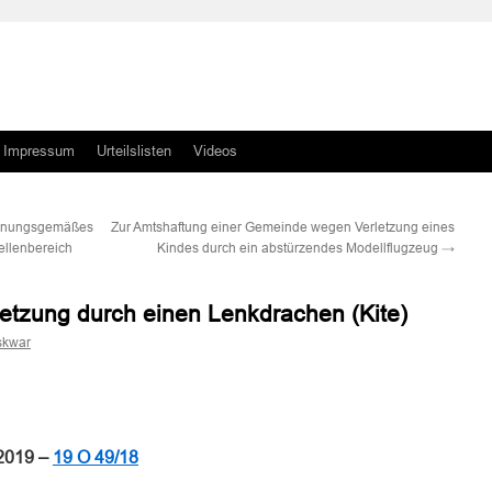
Impressum
Urteilslisten
Videos
ordnungsgemäßes
Zur Amtshaftung einer Gemeinde wegen Verletzung eines
ellenbereich
Kindes durch ein abstürzendes Modellflugzeug
→
etzung durch einen Lenkdrachen (Kite)
skwar
n
n
 2019 –
19 O 49/18