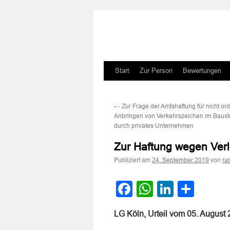
Zum
Start
Zur Person
Bewertungen
Inhalt
←
Zur Frage der Amtshaftung für nicht 
springen
Anbringen von Verkehrszeichen im Baust
durch privates Unternehmen
Zur Haftung wegen Verl
Publiziert am
von
24. September 2019
ra
Facebook
WhatsApp
LinkedI
Teile
LG Köln, Urteil vom 05. August