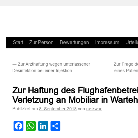
Zum
Start
Zur Person
Bewertungen
Impressum
Urteil
Inhalt
←
Zur Arzthaftung wegen unterlassener
Zur Frage d
springen
Desinfektion bei einer Injektion
eines Patie
Zur Haftung des Flughafenbetre
Verletzung an Mobiliar in Warteh
Publiziert am
von
8. September 2018
raskwar
Facebook
WhatsApp
LinkedIn
Teilen