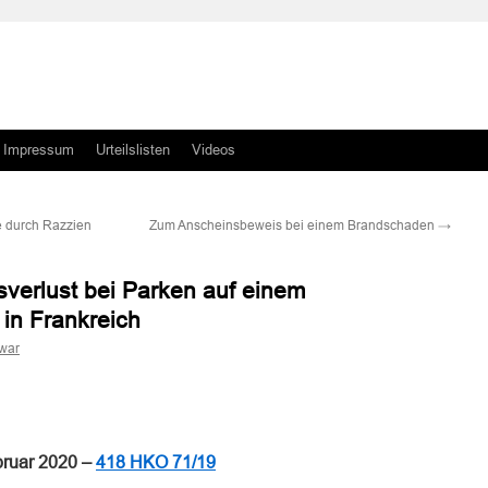
Impressum
Urteilslisten
Videos
e durch Razzien
Zum Anscheinsbeweis bei einem Brandschaden
→
sverlust bei Parken auf einem
in Frankreich
war
n
n
bruar 2020 –
418 HKO 71/19