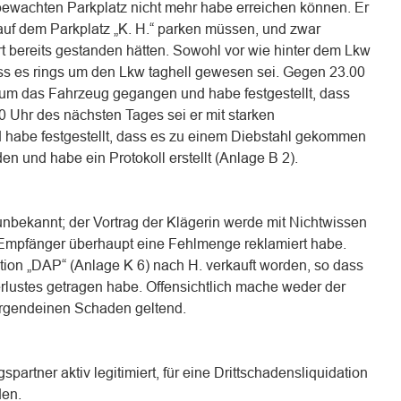
ewachten Parkplatz nicht mehr habe erreichen können. Er
f dem Parkplatz „K. H.“ parken müssen, und zwar
t bereits gestanden hätten. Sowohl vor wie hinter dem Lkw
ss es rings um den Lkw taghell gewesen sei. Gegen 23.00
 um das Fahrzeug gegangen und habe festgestellt, dass
0 Uhr des nächsten Tages sei er mit starken
habe festgestellt, dass es zu einem Diebstahl gekommen
den und habe ein Protokoll erstellt (Anlage B 2).
unbekannt; der Vortrag der Klägerin werde mit Nichtwissen
er Empfänger überhaupt eine Fehlmenge reklamiert habe.
ition „DAP“ (Anlage K 6) nach H. verkauft worden, so dass
rlustes getragen habe. Offensichtlich mache weder der
rgendeinen Schaden geltend.
spartner aktiv legitimiert, für eine Drittschadensliquidation
den.