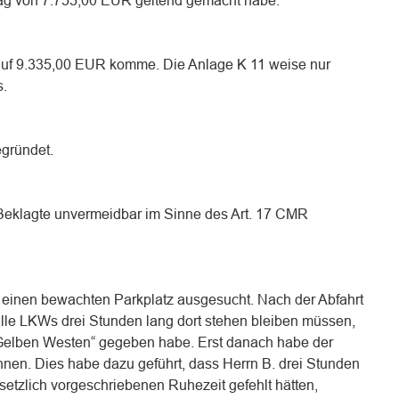
rag von 7.755,00 EUR geltend gemacht habe.
n auf 9.335,00 EUR komme. Die Anlage K 11 weise nur
s.
gründet.
e Beklagte unvermeidbar im Sinne des Art. 17 CMR
 einen bewachten Parkplatz ausgesucht. Nach der Abfahrt
alle LKWs drei Stunden lang dort stehen bleiben müssen,
 „Gelben Westen“ gegeben habe. Erst danach habe der
önnen. Dies habe dazu geführt, dass Herrn B. drei Stunden
esetzlich vorgeschriebenen Ruhezeit gefehlt hätten,