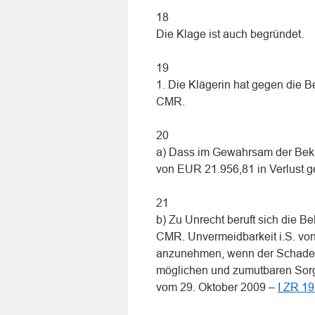
18
Die Klage ist auch begründet.
19
1. Die Klägerin hat gegen die B
CMR.
20
a) Dass im Gewahrsam der Bekla
von EUR 21.956,81 in Verlust gera
21
b) Zu Unrecht beruft sich die Be
CMR. Unvermeidbarkeit i.S. von
anzunehmen, wenn der Schaden
möglichen und zumutbaren Sorgf
vom 29. Oktober 2009 –
I ZR 19