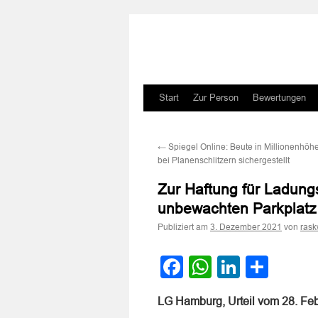
Zum
Start
Zur Person
Bewertungen
Inhalt
←
Spiegel Online: Beute in Millionenhöh
springen
bei Planenschlitzern sichergestellt
Zur Haftung für Ladung
unbewachten Parkplatz 
Publiziert am
von
3. Dezember 2021
rask
Facebook
WhatsApp
LinkedI
Teile
LG Hamburg, Urteil vom 28. Fe