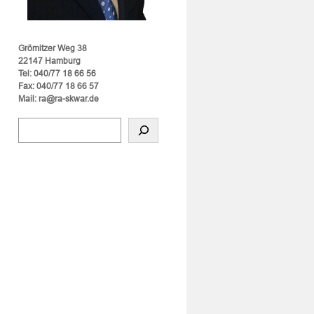
Grömitzer Weg 38
22147 Hamburg
Tel: 040/77 18 66 56
Fax: 040/77 18 66 57
Mail: ra@ra-skwar.de