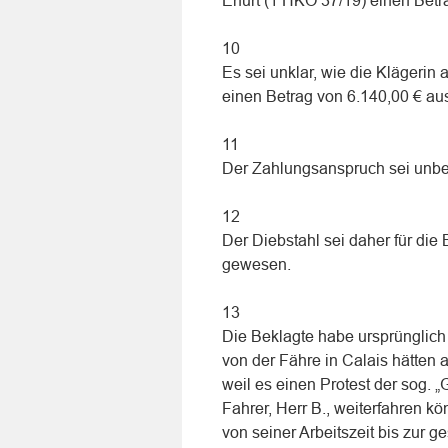
Erfurt (1 HKO 37/19) einen Bet
10
Es sei unklar, wie die Klägeri
einen Betrag von 6.140,00 € au
11
Der Zahlungsanspruch sei unbe
12
Der Diebstahl sei daher für di
gewesen.
13
Die Beklagte habe ursprünglich
von der Fähre in Calais hätten 
weil es einen Protest der sog.
Fahrer, Herr B., weiterfahren k
von seiner Arbeitszeit bis zur g