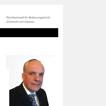
Rechtsanwalt für Betreuungsrecht,
Zivilrecht und Inkasso