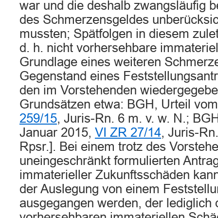
war und die deshalb zwangsläufig 
des Schmerzensgeldes unberücksich
mussten; Spätfolgen in diesem zule
d. h. nicht vorhersehbare immateri
Grundlage eines weiteren Schmerz
Gegenstand eines Feststellungsantra
den im Vorstehenden wiedergegebe
Grundsätzen etwa: BGH, Urteil vom 
259/15
, Juris-Rn. 6 m. v. w. N.; BG
Januar 2015,
VI ZR 27/14
, Juris-Rn.
Rpsr.]. Bei einem trotz des Vorsteh
uneingeschränkt formulierten Antrag
immaterieller Zukunftsschäden ka
der Auslegung von einem Feststell
ausgegangen werden, der lediglich d
vorhersehbaren immateriellen Schäde