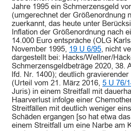
Jahre 1995 ein Schmerzensgeld vo
(umgerechnet der Größenordnung n
zuerkannt, das heute unter Berücks
Inflation der Größenordnung nach 
14.000 Euro entspräche (OLG Karlsr
November 1995,
19 U 6/95
, nicht ve
dargestellt bei: Hacks/Wellner/Häck
Schmerzensgeldbeträge 2020, 38. Au
lfd. Nr. 1400); deutlich gravierende
(Urteil vom 21. März 2016,
5 U 76/1
Juris) in einem Streitfall mit dauerh
Haarverlust infolge einer Chemother
Streitfällen mit deutlich weniger ei
Schäden ergangen [so hat etwa da
einem Streitfall um eine Narbe am K