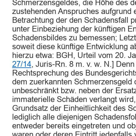
Schmerzensgeldes, die Höhe des 
zustehenden Anspruches aufgrund e
Betrachtung der den Schadensfall
unter Einbeziehung der künftigen E
Schadensbildes zu bemessen; Letzte
soweit diese künftige Entwicklung ab
hierzu etwa: BGH, Urteil vom 20. J
27/14
, Juris-Rn. 8 m. v. w. N.] Den
Rechtsprechung des Bundesgericht
dem zuerkannten Schmerzensgeld 
unbeschränkt bzw. neben der Ersatzp
immaterielle Schäden verlangt wird
Grundsatz der Einheitlichkeit des 
lediglich alle diejenigen Schadensfo
entweder bereits eingetreten und ob
waren oder deren Eintritt jedenfall