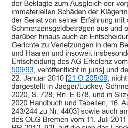
der Beklagte zum Ausgleich der vo
immateriellen Schäden der Klägerin 
der Senat von seiner Erfahrung mit
Schmerzensgeldbeträgen aus und ori
darüber hinaus auch an Entscheidu
Gerichte zu Verletzungen in dem Be
und Haaren und insoweit insbesond
Entscheidung des AG Erkelenz vom 
509/93
, veröffentlicht in juris] un
22. Januar 2010 [
21 O 205/09
; nicht
dargestellt in Jaeger/Luckey, Schmer
2020, S. 728, Rn. E 678, und in Sl
2020 Handbuch und Tabellen, 16. Auf
243/244 zu Nr. 4403] sowie auch an
des OLG Bremen vom 11. Juli 2011 
RR 2012, 92], auf die sich das Land