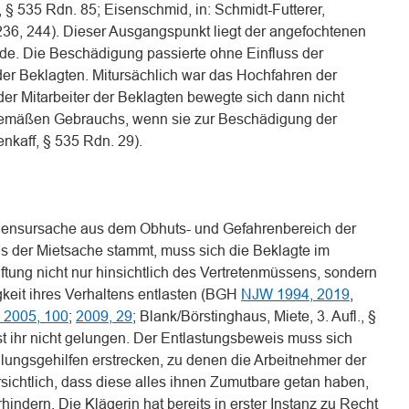
 § 535 Rdn. 85; Eisenschmid, in: Schmidt-Futterer,
. 236, 244). Dieser Ausgangspunkt liegt der angefochtenen
de. Die Beschädigung passierte ohne Einfluss der
der Beklagten. Mitursächlich war das Hochfahren der
r Mitarbeiter der Beklagten bewegte sich dann nicht
emäßen Gebrauchs, wenn sie zur Beschädigung der
nkaff, § 535 Rdn. 29).
adensursache aus dem Obhuts- und Gefahrenbereich der
 der Mietsache stammt, muss sich die Beklagte im
aftung nicht nur hinsichtlich des Vertretenmüssens, sondern
igkeit ihres Verhaltens entlasten (BGH
NJW 1994, 2019
,
2005, 100
;
2009, 29
; Blank/Börstinghaus, Miete, 3. Aufl., §
st ihr nicht gelungen. Der Entlastungsbeweis muss sich
llungsgehilfen erstrecken, zu denen die Arbeitnehmer der
ersichtlich, dass diese alles ihnen Zumutbare getan haben,
dern. Die Klägerin hat bereits in erster Instanz zu Recht