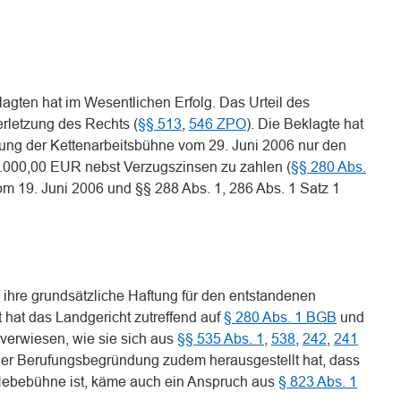
agten hat im Wesentlichen Erfolg. Das Urteil des
erletzung des Rechts (
§§ 513
,
546 ZPO
). Die Beklagte hat
ung der Kettenarbeitsbühne vom 29. Juni 2006 nur den
2.000,00 EUR nebst Verzugszinsen zu zahlen (
§§ 280 Abs.
om 19. Juni 2006 und §§ 288 Abs. 1, 286 Abs. 1 Satz 1
e ihre grundsätzliche Haftung für den entstandenen
 hat das Landgericht zutreffend auf
§ 280 Abs. 1 BGB
und
e verwiesen, wie sie sich aus
§§ 535 Abs. 1
,
538
,
242
,
241
 der Berufungsbegründung zudem herausgestellt hat, dass
 Hebebühne ist, käme auch ein Anspruch aus
§ 823 Abs. 1