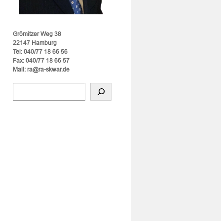
Grömitzer Weg 38
22147 Hamburg
Tel: 040/77 18 66 56
Fax: 040/77 18 66 57
Mail: ra@ra-skwar.de