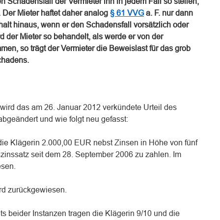
 Schadensfall der Vermieter ihn in jedem Fall so stellen,
 Der Mieter haftet daher analog
§ 61 VVG
a. F. nur dann
alt hinaus, wenn er den Schadensfall vorsätzlich oder
rd der Mieter so behandelt, als werde er von der
en, so trägt der Vermieter die Beweislast für das grob
chadens.
 wird das am 26. Januar 2012 verkündete Urteil des
abgeändert und wie folgt neu gefasst:
n die Klägerin 2.000,00 EUR nebst Zinsen in Höhe von fünf
inssatz seit dem 28. September 2006 zu zahlen. Im
esen.
rd zurückgewiesen.
s beider Instanzen tragen die Klägerin 9/10 und die