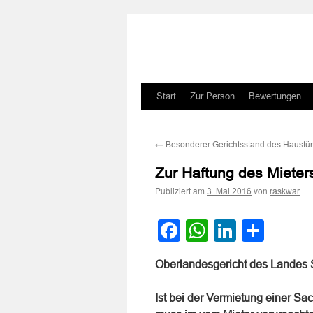
Zum
Start
Zur Person
Bewertungen
Inhalt
←
Besonderer Gerichtsstand des Haustür
springen
Zur Haftung des Mieters
Publiziert am
von
3. Mai 2016
raskwar
Facebook
WhatsApp
LinkedI
Teile
Oberlandesgericht des Landes 
Ist bei der Vermietung einer Sa