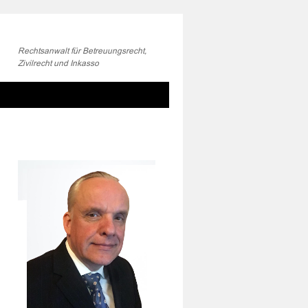
Rechtsanwalt für Betreuungsrecht,
Zivilrecht und Inkasso