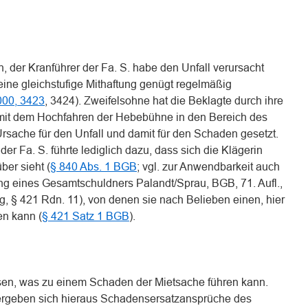
n, der Kranführer der Fa. S. habe den Unfall verursacht
eine gleichstufige Mithaftung genügt regelmäßig
00, 3423
, 3424). Zweifelsohne hat die Beklagte durch ihre
 mit dem Hochfahren der Hebebühne in den Bereich des
rsache für den Unfall und damit für den Schaden gesetzt.
er Fa. S. führte lediglich dazu, dass sich die Klägerin
er sieht (
§ 840 Abs. 1 BGB
; vgl. zur Anwendbarkeit auch
ung eines Gesamtschuldners Palandt/Sprau, BGB, 71. Aufl.,
, § 421 Rdn. 11), von denen sie nach Belieben einen, hier
en kann (
§ 421 Satz 1 BGB
).
assen, was zu einem Schaden der Mietsache führen kann.
t, ergeben sich hieraus Schadensersatzansprüche des