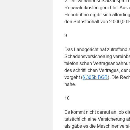
2. Der Schadensersatzanspruch i
Reparaturkosten gerichtet. Aus 
Hebebühne ergibt sich allerding
den Selbstbehalt von 2.000,00
9
Das Landgericht hat zutreffend
Schadensversicherung vereinba
telefonischen Vertragsanbahnu
des schriftlichen Vertrages, d
vorgeht (
§ 305b BGB
). Die Rec
nahe.
10
Es kommt nicht darauf an, ob d
tatsächlich eine Versicherung a
als gäbe es die Maschinenver