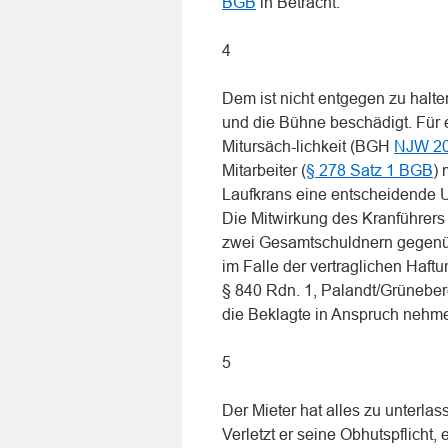
BGB
in Betracht.
4
Dem ist nicht entgegen zu halte
und die Bühne beschädigt. Für 
Mitursäch-lichkeit (BGH
NJW 20
Mitarbeiter (
§ 278 Satz 1 BGB
)
Laufkrans eine entscheidende U
Die Mitwirkung des Kranführers d
zwei Gesamtschuldnern gegenüb
im Falle der vertraglichen Haft
§ 840 Rdn. 1, Palandt/Grüneberg
die Beklagte in Anspruch nehm
5
Der Mieter hat alles zu unterl
Verletzt er seine Obhutspflich