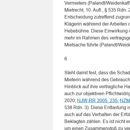
Vermieters (Palandt/Weidenkaff,
Mietrecht, 10. Aufl., § 535 Rdn
Entscheidung zutreffend zugrun
Klägerin während der Arbeiten 
Hebebühne. Diese Einwirkung de
mehr im Rahmen des vertragsg
Mietsache führte (Palandt/Weide
6
Steht damit fest, dass die Sch
Mieterin während des Gebrauchs
Hinblick auf ihre vertragliche H
auch zur objektiven Pflichtwidr
2020;
NJW-RR 2005, 235
;
NZM 
538 Rdn. 3). Diese Entlastung i
auch auf das Verhalten der Erfü
Beklagten zählen. Es ist nicht 
um einen Zusammenstoß zu verhin