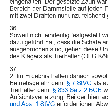
eingehalten. Der gesetzte Zaun war 
Bereich der Dammstelle auf jeden Fa
mit zwei Drähten nur unzureichend 
36
Soweit nicht eindeutig festgestellt
dazu geführt hat, dass die Schafe an
ausgebrochen sind, gehen diese Unk
des Klägers als Tierhalter (OLG Kö
37
2. Im Ergebnis haften danach sowoh
Betriebsgefahr gem.
§ 7 StVG
als a
Tierhalter gem.
§ 833 Satz 2 BGB
we
Aufsichtsverletzung. Bei der hiern
und Abs. 1 StVG
erforderlichen Ab