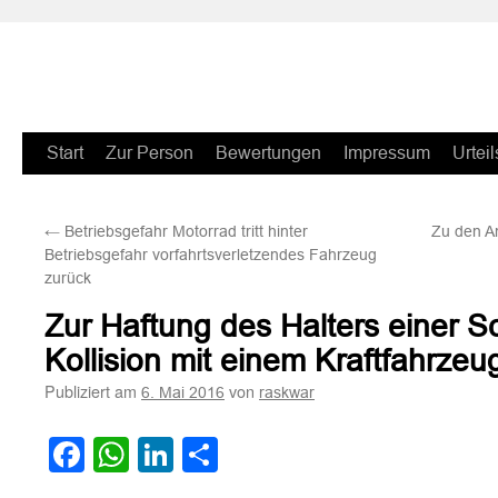
Zum
Start
Zur Person
Bewertungen
Impressum
Urteil
Inhalt
←
Betriebsgefahr Motorrad tritt hinter
Zu den A
springen
Betriebsgefahr vorfahrtsverletzendes Fahrzeug
zurück
Zur Haftung des Halters einer S
Kollision mit einem Kraftfahrzeu
Publiziert am
von
6. Mai 2016
raskwar
Facebook
WhatsApp
LinkedIn
Teilen