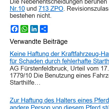
Die Nebenentscheidungen beruhen
Nr.10
und
713 ZPO
. Revisionszula
bestehen nicht.
Facebook
WhatsApp
LinkedIn
Teilen
Verwandte Beiträge
Keine Haftung der Kraftfahrzeug-Haf
für Schaden durch fehlerhafte Starth
AG Fürstenfeldbruck, Urteil vom 17
1779/10 Die Benutzung eines Fahrz
Starthilfe…
Zur Haftung des Halters eines Pfer
andere Person von diesem Pferd stü