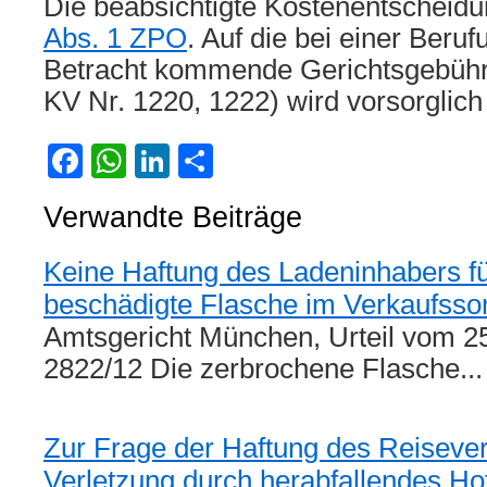
Die beabsichtigte Kostenentscheidu
Abs. 1 ZPO
. Auf die bei einer Ber
Betracht kommende Gerichtsgebühr
KV Nr. 1220, 1222) wird vorsorglic
Facebook
WhatsApp
LinkedIn
Teilen
Verwandte Beiträge
Keine Haftung des Ladeninhabers fü
beschädigte Flasche im Verkaufsso
Amtsgericht München, Urteil vom 25
2822/12 Die zerbrochene Flasche..
Zur Frage der Haftung des Reiseve
Verletzung durch herabfallendes H