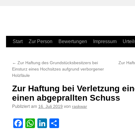
Zum
Start
Zur Person
Bewertungen
Impressum
Urteil
Inhalt
←
Zur Haftung des Grundstücksbesitzers bei
Zur Haft
springen
Einsturz eines Hochsitzes aufgrund verborgener
Holzfäule
Zur Haftung bei Verletzung ei
einen abgeprallten Schuss
Publiziert am
von
16. Juli 2019
raskwar
Facebook
WhatsApp
LinkedIn
Teilen