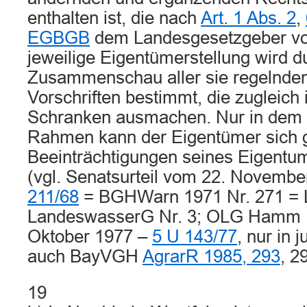
enthalten ist, die nach
Art. 1 Abs. 2
,
EGBGB
dem Landesgesetzgeber vor
jeweilige Eigentümerstellung wird d
Zusammenschau aller sie regelnden
Vorschriften bestimmt, die zugleich i
Schranken ausmachen. Nur in dem
Rahmen kann der Eigentümer sich 
Beeinträchtigungen seines Eigentu
(vgl. Senatsurteil vom 22. Novemb
211/68
= BGHWarn 1971 Nr. 271 
LandeswasserG Nr. 3; OLG Hamm U
Oktober 1977 –
5 U 143/77
, nur in j
auch BayVGH
AgrarR 1985, 293
, 2
19