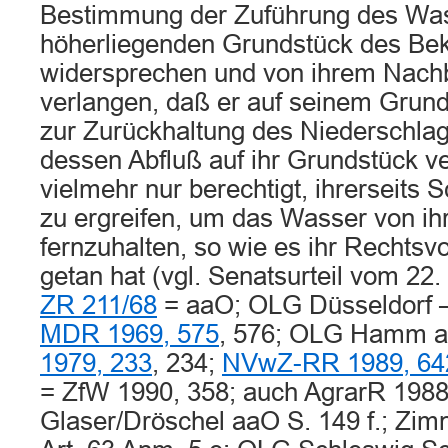
Bestimmung der Zuführung des Wa
höherliegenden Grundstück des Bek
widersprechen und von ihrem Nachb
verlangen, daß er auf seinem Grun
zur Zurückhaltung des Niederschlags
dessen Abfluß auf ihr Grundstück ve
vielmehr nur berechtigt, ihrerseit
zu ergreifen, um das Wasser von i
fernzuhalten, so wie es ihr Rechtsv
getan hat (vgl. Senatsurteil vom 2
ZR 211/68
= aaO; OLG Düsseldorf – 
MDR 1969, 575
, 576; OLG Hamm 
1979, 233
, 234;
NVwZ-RR 1989, 64
= ZfW 1990, 358; auch AgrarR 1988,
Glaser/Dröschel aaO S. 149 f.; Zim