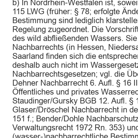
b) In Nordrhein-Westfalen ist, sowei
115 LWG (früher: § 78; erfolgte Än
Bestimmung sind lediglich klarstelle
Regelung zugeordnet. Die Vorschrift 
des wild abfließenden Wassers. Sie i
Nachbarrechts (in Hessen, Nieders
Saarland finden sich die entsprec
deshalb auch nicht im Wassergesetz
Nachbarrechtsgesetzen; vgl. die Üb
Dehner Nachbarrecht 6. Aufl. § 16 II 
Öffentliches und privates Wasserrech
Staudinger/Gursky BGB 12. Aufl. § 
Glaser/Dröschel Nachbarrecht in der 
151 f.; Bender/Dohle Nachbarschutz 
Verwaltungsrecht 1972 Rn. 353) und 
(wasser-)nachbarrechtliche Bestimm