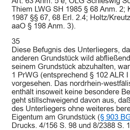
Art. 63 Anm. 5 e; OLG Schleswig S
Thiem LWG SH 1985 § 68 Anm. 2;
1987 §§ 67, 68 Erl. 2.4; Holtz/Kreut
aaO § 198 Anm. 3).
35
Diese Befugnis des Unterliegers, d
anderen Grundstück wild abfließen
seinem Grundstück abzuhalten, war 
1 PrWG (entsprechend § 102 ALR I 
vorgesehen. Das nordrhein-westfäl
enthält insoweit keine besondere 
geht stillschweigend davon aus, daß
des Unterliegers ohne weiteres ber
Eigentum am Grundstück (
§ 903 B
Drucks. 4/156 S. 98 und 8/2388 S. 1