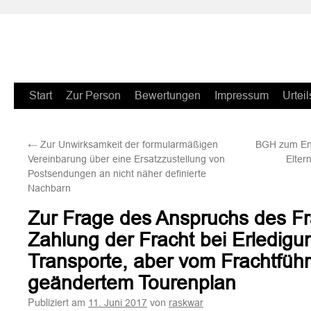
Zum
Start
Zur Person
Bewertungen
Impressum
Urteil
Inhalt
←
Zur Unwirksamkeit der formularmäßigen
BGH zum Ent
springen
Vereinbarung über eine Ersatzzustellung von
Elter
Postsendungen an nicht näher definierte
Nachbarn
Zur Frage des Anspruchs des Fr
Zahlung der Fracht bei Erledigun
Transporte, aber vom Frachtfüh
geändertem Tourenplan
Publiziert am
von
11. Juni 2017
raskwar