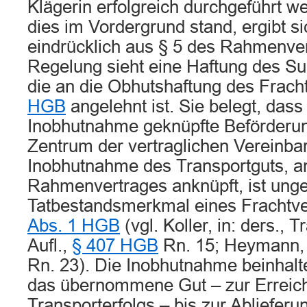
Klägerin erfolgreich durchgeführt w
dies im Vordergrund stand, ergibt s
eindrücklich aus § 5 des Rahmenve
Regelung sieht eine Haftung des S
die an die Obhutshaftung des Frach
HGB
angelehnt ist. Sie belegt, dass
Inobhutnahme geknüpfte Beförderun
Zentrum der vertraglichen Vereinba
Inobhutnahme des Transportguts, an
Rahmenvertrages anknüpft, ist ung
Tatbestandsmerkmal eines Frachtv
Abs. 1 HGB
(vgl. Koller, in: ders., T
Aufl.,
§ 407 HGB
Rn. 15; Heymann, H
Rn. 23). Die Inobhutnahme beinhalte
das übernommene Gut – zur Erreic
Transporterfolgs – bis zur Abliefer