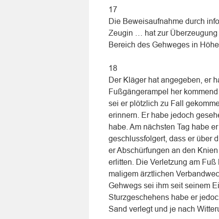
17
Die Beweisaufnahme durch inf
Zeugin … hat zur Überzeugung 
Bereich des Gehweges in Höhe d
18
Der Kläger hat angegeben, er h
Fußgängerampel her kommend b
sei er plötzlich zu Fall gekomm
erinnern. Er habe jedoch geseh
habe. Am nächsten Tag habe er
geschlussfolgert, dass er über 
er Abschürfungen an den Knien
erlitten. Die Verletzung am Fu
maligem ärztlichen Verbandwech
Gehwegs sei ihm seit seinem E
Sturzgeschehens habe er jedoch
Sand verlegt und je nach Witter