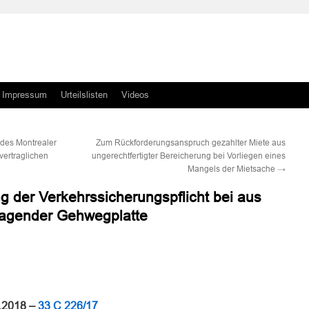
Impressum
Urteilslisten
Videos
des Montrealer
Zum Rückforderungsanspruch gezahlter Miete aus
ertraglichen
ungerechtfertigter Bereicherung bei Vorliegen eines
Mangels der Mietsache
→
g der Verkehrssicherungspflicht bei aus
agender Gehwegplatte
n
n
3.2018 –
33 C 226/17