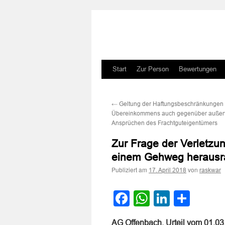
Zum
Start
Zur Person
Bewertungen
Inhalt
←
Geltung der Haftungsbeschränkungen 
springen
Übereinkommens auch gegenüber außerv
Ansprüchen des Frachtguteigentümers
Zur Frage der Verletzun
einem Gehweg herausr
Publiziert am
von
17. April 2018
raskwar
Facebook
WhatsApp
LinkedI
Teile
AG Offenbach, Urteil vom 01.0