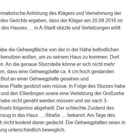
ormatorische Anhörung des Klägers und Vernehmung der
des Gerichts ergeben, dass der Kläger am 20.09.2016 im
es Hauses … in A-Stadt stürzte und Verletzungen erlitt.
abe die Gehwegfläche von der in der Nähe befindlichen
enutzen wollen, um zu seinem Haus zu kommen. Dort
en. An die genaue Sturzstelle könne er sich nicht mehr
en, dass eine Gehwegplatte ca. 4 cm hoch gestanden
 Blut an einer Gehwegplatte gesehen und
diese Platte gestürzt sein müsse. In Folge des Sturzes habe
 und den Ellenbogen sowie eine Verletzung der Großzehe
ß habe nicht genäht werden müssen und sei nach 3-
sels folgenlos abgeheilt. Der schlechte Zustand des
inzug in das Haus …-Straße … bekannt. Am Tage des
 nicht konkret daran gedacht. Die Gehwegplatten seien in
ung unterschiedlich beweglich.