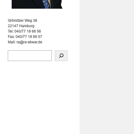
Grömitzer Weg 38
22147 Hamburg
Tel: 040/77 18 66 56
Fax: 040/77 18 66 57
Mail: ra@ra-skwar.de