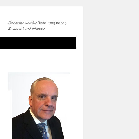
Rechtsanwalt für Betreuungsrecht,
Zivilrecht und Inkasso