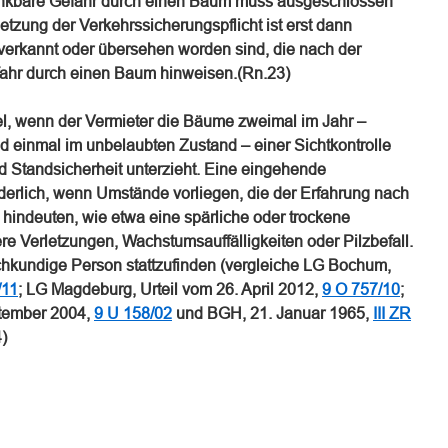
denkbare Gefahr durch einen Baum muss ausgeschlossen
etzung der Verkehrssicherungspflicht ist erst dann
rkannt oder übersehen worden sind, die nach der
fahr durch einen Baum hinweisen.(Rn.23)
gel, wenn der Vermieter die Bäume zweimal im Jahr –
d einmal im unbelaubten Zustand – einer Sichtkontrolle
nd Standsicherheit unterzieht. Eine eingehende
rderlich, wenn Umstände vorliegen, die der Erfahrung nach
hindeuten, wie etwa eine spärliche oder trockene
e Verletzungen, Wachstumsauffälligkeiten oder Pilzbefall.
achkundige Person stattzufinden (vergleiche LG Bochum,
/11
; LG Magdeburg, Urteil vom 26. April 2012,
9 O 757/10
;
tember 2004,
9 U 158/02
und BGH, 21. Januar 1965,
III ZR
)