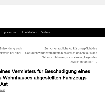
Impressum
Urteilslisten
Videos
 Entsendung auch
Zur vorvertragliche Aufklärungspflicht des
tstelle bei einer
Gebrauchtwagenverkäufers hinsichtlich des Ankaufs des
Gebrauchtfahrzeugs von einem „fliegenden
Zwischenhändler“
→
eines Vermieters für Beschädigung eines
es Wohnhauses abgestellten Fahrzeugs
 Ast
kwar
n
n