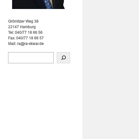
Grömitzer Weg 38
22147 Hamburg
Tel: 040/77 18 66 56
Fax: 040/77 18 66 57
Mail: ra@ra-skwar.de