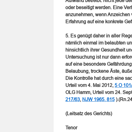
Aufwand betreibt. Nicht jede 
oder beseitigt werden. Eine Verl
anzunehmen, wenn Anzeichen ve
Erfahrung auf eine konkrete Ge
5. Es genügt daher in aller Re
nämlich einmal im belaubten un
hinsichtlich ihrer Gesundheit u
Untersuchung ist nur dann erfo
auf eine besondere Gefährdung 
Belaubung, trockene Äste, äußer
Die Kontrolle hat durch eine s
Urteil vom 4. Mai 2012,
5 O 101
OLG Hamm, Urteil vom 24. Sep
217/63
,
NJW 1965, 815
).(Rn.24
(Leitsatz des Gerichts)
Tenor