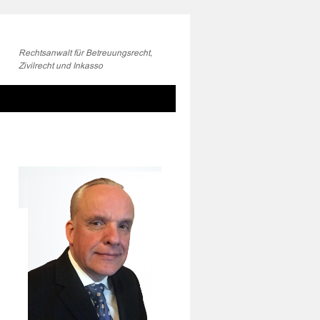
Rechtsanwalt für Betreuungsrecht,
Zivilrecht und Inkasso