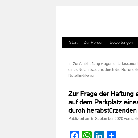
Zum
Start
Zur Person
Bewertungen
Inhalt
←
Zur Amtshaftung wegen unterlassener
springen
eines Notarztwagens durch die Rettungslei
Notfallindikation
Zur Frage der Haftung 
auf dem Parkplatz ein
durch herabstürzenden
Publiziert am
von
5. September 2020
ras
Facebook
WhatsApp
LinkedI
Teile