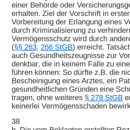
einer Behörde oder Versicherungsge
erhalten. Ziel der Vorschrift in erster
Vorbereitung der Erlangung eines V
durch Kriminalisierung zu verhindern
Vermögensschutz wird durch andere 
(
§§ 263
,
266 StGB
) erreicht. Tatsäc
auch Gesundheitszeugnisse zur Vor
denkbar, die in keinem Falle zu ei
führen können: So dürfte z.B. die ni
Bescheinigung eines Arztes, ein Pa
gesundheitlichen Gründen eine Sch
tragen, ohne weiteres
§ 278 StGB
er
keinerlei Vermögensschaden bewir
38
b. Die vom Beklagten erstellten Rez