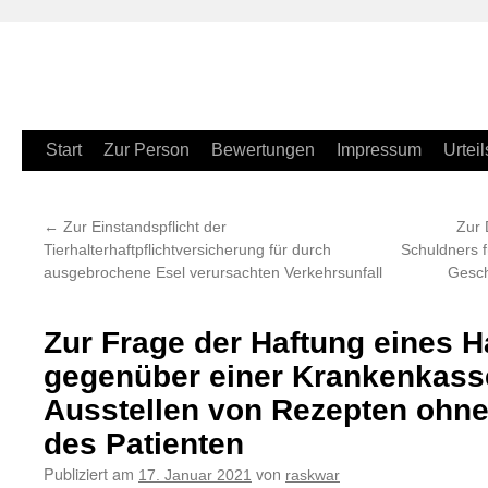
Zum
Start
Zur Person
Bewertungen
Impressum
Urteil
Inhalt
←
Zur Einstandspflicht der
Zur 
springen
Tierhalterhaftpflichtversicherung für durch
Schuldners 
ausgebrochene Esel verursachten Verkehrsunfall
Gesch
Zur Frage der Haftung eines 
gegenüber einer Krankenkasse
Ausstellen von Rezepten ohn
des Patienten
Publiziert am
von
17. Januar 2021
raskwar