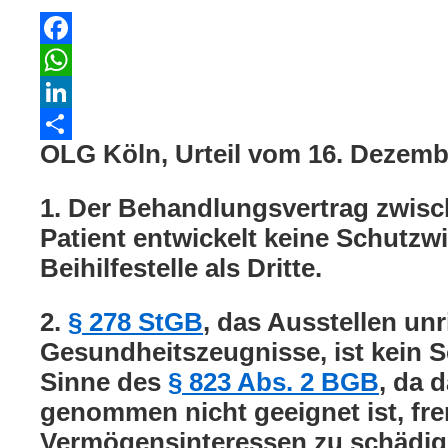
Facebook
WhatsApp
LinkedIn
OLG Köln, Urteil vom 16. Dezemb
Teilen
1. Der Behandlungsvertrag zwis
Patient entwickelt keine Schutzwi
Beihilfestelle als Dritte.
2.
§ 278 StGB
, das Ausstellen unr
Gesundheitszeugnisse, ist kein 
Sinne des
§ 823 Abs. 2 BGB
, da d
genommen nicht geeignet ist, fr
Vermögensinteressen zu schädig