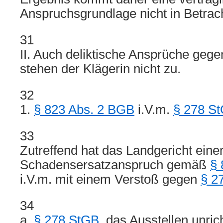
Anspruchsgrundlage nicht in Betrach
31
II. Auch deliktische Ansprüche geg
stehen der Klägerin nicht zu.
32
1.
§ 823 Abs. 2 BGB
i.V.m.
§ 278 S
33
Zutreffend hat das Landgericht eine
Schadensersatzanspruch gemäß
§ 
i.V.m. mit einem Verstoß gegen
§ 2
34
a.
§ 278 StGB
, das Ausstellen unric