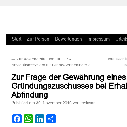
Zum
Start
Zur Person
Bewertungen
Impressum
Urteil
Inhalt
←
Zur Kostenerstattung für GPS-
Inaussich
springen
Navigationssystem für Blinde/Sehbehinderte
k
Zur Frage der Gewährung eines
Gründungszuschusses bei Erhal
Abfindung
Publiziert am
von
30. November 2016
raskwar
Facebook
WhatsApp
LinkedIn
Teilen