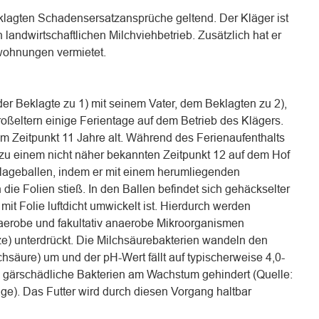
lagten Schadensersatzansprüche geltend. Der Kläger ist
 landwirtschaftlichen Milchviehbetrieb. Zusätzlich hat er
wohnungen vermietet.
er Beklagte zu 1) mit seinem Vater, dem Beklagten zu 2),
oßeltern einige Ferientage auf dem Betrieb des Klägers.
m Zeitpunkt 11 Jahre alt. Während des Ferienaufenthalts
 zu einem nicht näher bekannten Zeitpunkt 12 auf dem Hof
ilageballen, indem er mit einem herumliegenden
die Folien stieß. In den Ballen befindet sich gehäckselter
mit Folie luftdicht umwickelt ist. Hierdurch werden
erobe und fakultativ anaerobe Mikroorganismen
ze) unterdrückt. Die Milchsäurebakterien wandeln den
chsäure) um und der pH-Wert fällt auf typischerweise 4,0-
 gärschädliche Bakterien am Wachstum gehindert (Quelle:
lage). Das Futter wird durch diesen Vorgang haltbar