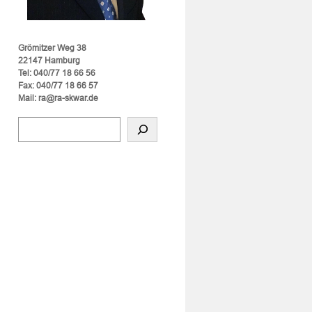
Grömitzer Weg 38
22147 Hamburg
Tel: 040/77 18 66 56
Fax: 040/77 18 66 57
Mail: ra@ra-skwar.de