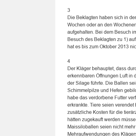
3
Die Beklagten haben sich in den
Wochen oder an den Wochenend
aufgehalten. Bei dem Besuch im
Besuch des Beklagten zu 1) au
hat es bis zum Oktober 2013 ni
4
Der Kläger behauptet, dass dur
erkennbaren Öffnungen Luft in 
der Silage führte. Die Ballen s
Schimmelpilze und Hefen gebild
habe das verdorbene Futter verf
erkrankte. Tiere seien verende
zusätzliche Kosten für die tierä
hätten zugekauft werden müssen
Maissiloballen seien nicht mehr
Mehraufwendungen des Klägers u