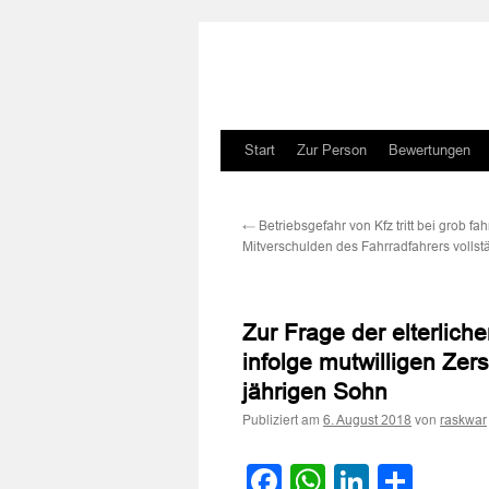
Zum
Start
Zur Person
Bewertungen
Inhalt
←
Betriebsgefahr von Kfz tritt bei grob fa
springen
Mitverschulden des Fahrradfahrers vollst
Zur Frage der elterlich
infolge mutwilligen Zer
jährigen Sohn
Publiziert am
von
6. August 2018
raskwar
Facebook
WhatsApp
LinkedI
Teile