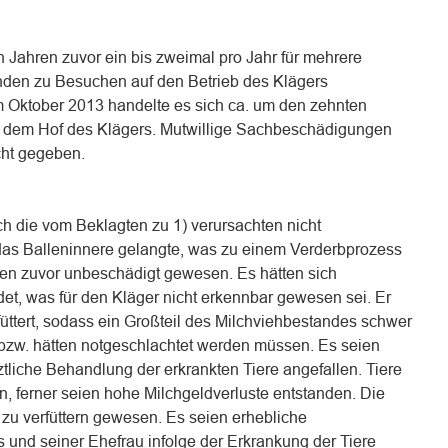
 Jahren zuvor ein bis zweimal pro Jahr für mehrere
en zu Besuchen auf den Betrieb des Klägers
 Oktober 2013 handelte es sich ca. um den zehnten
f dem Hof des Klägers. Mutwillige Sachbeschädigungen
cht gegeben.
ch die vom Beklagten zu 1) verursachten nicht
das Balleninnere gelangte, was zu einem Verderbprozess
eien zuvor unbeschädigt gewesen. Es hätten sich
et, was für den Kläger nicht erkennbar gewesen sei. Er
üttert, sodass ein Großteil des Milchviehbestandes schwer
t bzw. hätten notgeschlachtet werden müssen. Es seien
rztliche Behandlung der erkrankten Tiere angefallen. Tiere
, ferner seien hohe Milchgeldverluste entstanden. Die
 zu verfüttern gewesen. Es seien erhebliche
nd seiner Ehefrau infolge der Erkrankung der Tiere