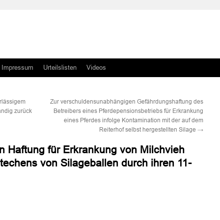
Impressum
Urteilslisten
Videos
hrlässigem
Zur verschuldensunabhängigen Gefährdungshaftung des
ändig zurück
Betreibers eines Pferdepensionsbetriebs für Erkrankung
eines Pferdes infolge Kontamination mit der auf dem
Reiterhof selbst hergestellten Silage
→
en Haftung für Erkrankung von Milchvieh
stechens von Silageballen durch ihren 11-
n
n