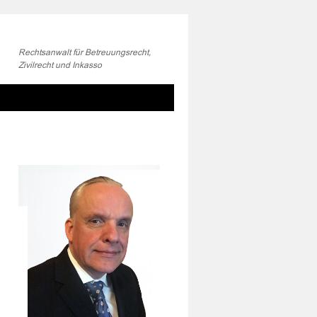
Rechtsanwalt für Betreuungsrecht,
Zivilrecht und Inkasso