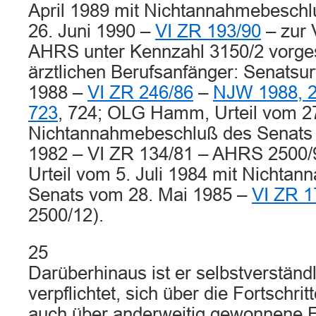
April 1989 mit Nichtannahmebesch
26. Juni 1990 –
VI ZR 193/90
– zur 
AHRS unter Kennzahl 3150/2 vorges
ärztlichen Berufsanfänger: Senatsurt
1988 –
VI ZR 246/86
–
NJW 1988, 
723
, 724; OLG Hamm, Urteil vom 27
Nichtannahmebeschluß des Senats
1982 – VI ZR 134/81 – AHRS 2500/
Urteil vom 5. Juli 1984 mit Nichta
Senats vom 28. Mai 1985 –
VI ZR 1
2500/12).
25
Darüberhinaus ist er selbstverständ
verpflichtet, sich über die Fortschri
auch über anderweitig gewonnene E