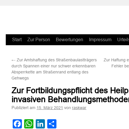
Zum
Start
Zur Person
Bewertungen
Impressum
Urteil
Inhalt
←
Zur Amtshaftung des Straßenbaulastträgers
Zur Haftung e
springen
durch Spannen einer nur schwer erkennbaren
Fehler be
Absperrkette am Straßenrand entlang des
Gehwegs
Zur Fortbildungspflicht des Heilp
invasiven Behandlungsmethode
Publiziert am
von
15. März 2021
raskwar
Facebook
WhatsApp
LinkedIn
Teilen