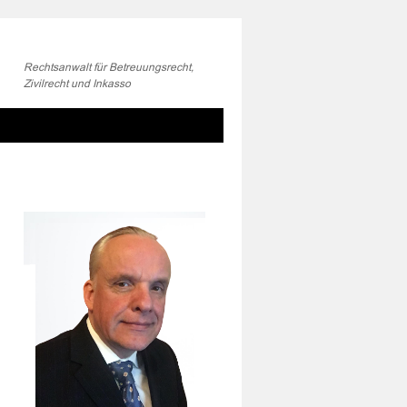
Rechtsanwalt für Betreuungsrecht,
Zivilrecht und Inkasso