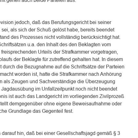
ift gehen auch beide Parteien aus.
evision jedoch, daß das Berufungsgericht bei seiner
ei, als sich der Schuß gelöst habe, bereits beendet
and des Prozesses nicht vollständig berücksichtigt hat.
Schriftsätzen u.a. den Inhalt des den Beklagten vom
 freisprechenden Urteils der Strafkammer vorgetragen,
laufs der Beklagte für zutreffend gehalten hat. In diesem
t durch die Bezugnahme auf die Schriftsätze der Parteien
macht worden ist, hatte die Strafkammer nach Anhörung
n als Zeugen und Sachverständige die Überzeugung
 Jagdausübung im Unfallzeitpunkt noch nicht beendet
is ist auch das Landgericht im vorliegenden Zivilprozeß
 stellt demgegenüber ohne eigene Beweisaufnahme oder
che Grundlage das Gegenteil fest.
n darauf hin, daß bei einer Gesellschaftsjagd gemäß § 3