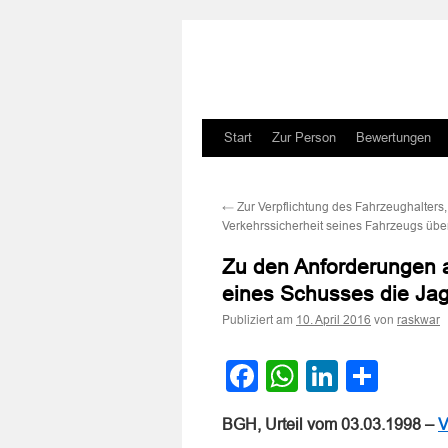
Zum
Start
Zur Person
Bewertungen
Inhalt
←
Zur Verpflichtung des Fahrzeughalters,
springen
Verkehrssicherheit seines Fahrzeugs übe
Zu den Anforderungen a
eines Schusses die Ja
Publiziert am
von
10. April 2016
raskwar
Facebook
WhatsApp
LinkedI
Teile
BGH, Urteil vom 03.03.1998 –
V