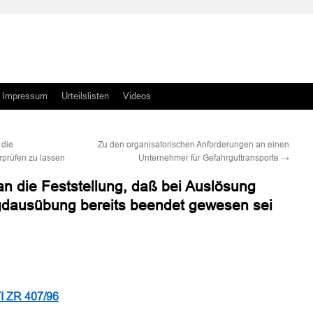
Impressum
Urteilslisten
Videos
 die
Zu den organisatorischen Anforderungen an einen
rprüfen zu lassen
Unternehmer für Gefahrguttransporte
→
n die Feststellung, daß bei Auslösung
gdausübung bereits beendet gewesen sei
n
n
I ZR 407/96