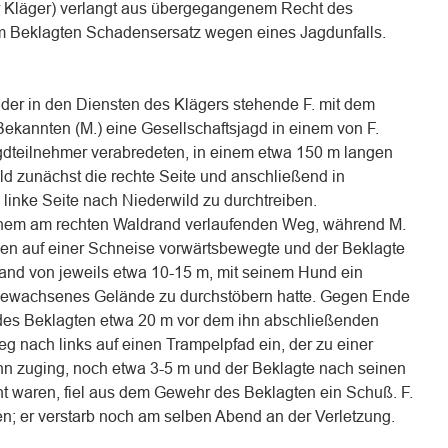
r Kläger) verlangt aus übergegangenem Recht des
vom Beklagten Schadensersatz wegen eines Jagdunfalls.
er in den Diensten des Klägers stehende F. mit dem
ekannten (M.) eine Gesellschaftsjagd in einem von F.
gdteilnehmer verabredeten, in einem etwa 150 m langen
d zunächst die rechte Seite und anschließend in
linke Seite nach Niederwild zu durchtreiben.
inem am rechten Waldrand verlaufenden Weg, während M.
chen auf einer Schneise vorwärtsbewegte und der Beklagte
and von jeweils etwa 10-15 m, mit seinem Hund ein
z bewachsenes Gelände zu durchstöbern hatte. Gegen Ende
des Beklagten etwa 20 m vor dem ihn abschließenden
g nach links auf einen Trampelpfad ein, der zu einer
f ihn zuging, noch etwa 3-5 m und der Beklagte nach seinen
nt waren, fiel aus dem Gewehr des Beklagten ein Schuß. F.
en; er verstarb noch am selben Abend an der Verletzung.