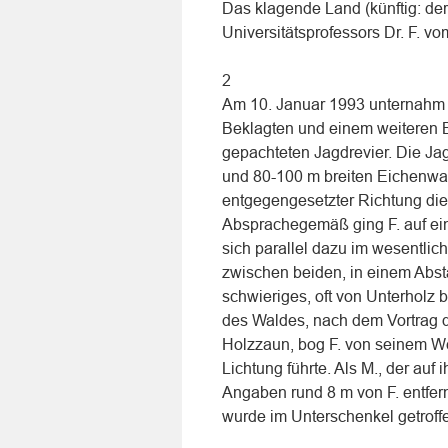
Das klagende Land (künftig: de
Universitätsprofessors Dr. F. 
2
Am 10. Januar 1993 unternahm d
Beklagten und einem weiteren B
gepachteten Jagdrevier. Die Ja
und 80-100 m breiten Eichenwal
entgegengesetzter Richtung die 
Absprachegemäß ging F. auf e
sich parallel dazu im wesentli
zwischen beiden, in einem Abst
schwieriges, oft von Unterhol
des Waldes, nach dem Vortrag 
Holzzaun, bog F. von seinem We
Lichtung führte. Als M., der au
Angaben rund 8 m von F. entfer
wurde im Unterschenkel getroff