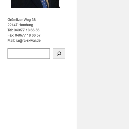
Grömitzer Weg 38
22147 Hamburg
Tel: 040/77 18 66 56
Fax: 040/77 18 66 57
Mail: ra@ra-skwar.de