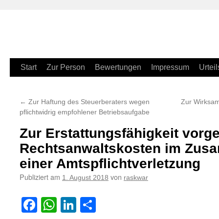
Zum
Start
Zur Person
Bewertungen
Impressum
Urteil
Inhalt
←
Zur Haftung des Steuerberaters wegen
Zur Wirksam
springen
pflichtwidrig empfohlener Betriebsaufgabe
Zur Erstattungsfähigkeit vorge
Rechtsanwaltskosten im Zus
einer Amtspflichtverletzung
Publiziert am
von
1. August 2018
raskwar
Facebook
WhatsApp
LinkedIn
Teilen