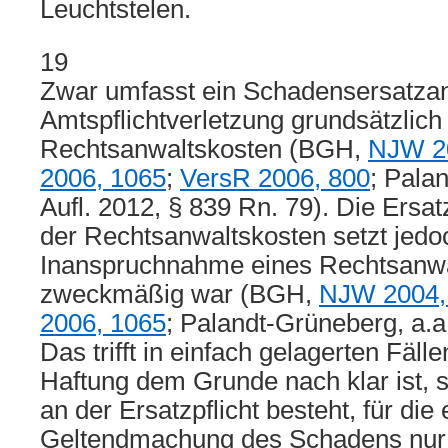
Leuchtstelen.
19
Zwar umfasst ein Schadensersatzan
Amtspflichtverletzung grundsätzlic
Rechtsanwaltskosten (BGH,
NJW 2
2006, 1065
;
VersR 2006, 800
; Pala
Aufl. 2012, § 839 Rn. 79). Die Ersatz
der Rechtsanwaltskosten setzt jedo
Inanspruchnahme eines Rechtsanwal
zweckmäßig war (BGH,
NJW 2004,
2006, 1065
; Palandt-Grüneberg, a.a
Das trifft in einfach gelagerten Fäll
Haftung dem Grunde nach klar ist, s
an der Ersatzpflicht besteht, für die
Geltendmachung des Schadens nur 