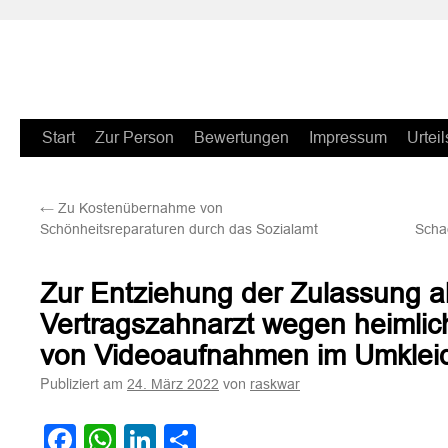
Zum
Start
Zur Person
Bewertungen
Impressum
Urteil
Inhalt
←
Zu Kostenübernahme von
springen
Schönheitsreparaturen durch das Sozialamt
Scha
Zur Entziehung der Zulassung a
Vertragszahnarzt wegen heimlic
von Videoaufnahmen im Umkleid
Publiziert am
von
24. März 2022
raskwar
Facebook
WhatsApp
LinkedIn
Teilen