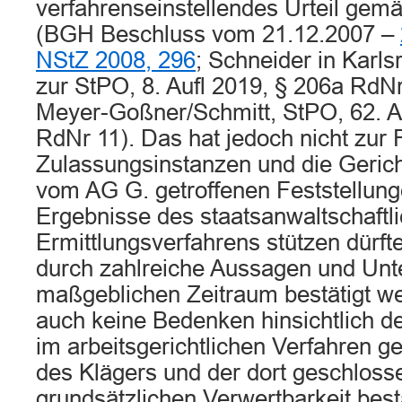
verfahrenseinstellendes Urteil gem
(BGH Beschluss vom 21.12.2007 –
NStZ 2008, 296
; Schneider in Karl
zur StPO, 8. Aufl 2019, § 206a RdNr
Meyer-Goßner/Schmitt, StPO, 62. A
RdNr 11). Das hat jedoch nicht zur 
Zulassungsinstanzen und die Gericht
vom AG G. getroffenen Feststellung
Ergebnisse des staatsanwaltschaftl
Ermittlungsverfahrens stützen dürft
durch zahlreiche Aussagen und Unt
maßgeblichen Zeitraum bestätigt we
auch keine Bedenken hinsichtlich de
im arbeitsgerichtlichen Verfahren g
des Klägers und der dort geschloss
grundsätzlichen Verwertbarkeit best