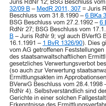
Juris RdNr 12; BSG Beschluss vom
32/09 B
–
MedR 2011, 307
= Juris 
Beschluss vom 31.8.1990 –
6 BKa 
BSG Beschluss vom 27.2.1992 –
6 
RdNr 27; BSG Beschluss vom 17.1
B
– Juris RdNr 9; vgl auch BVerfG
16.1.1991 –
1 BvR 1326/90
). Dies g
vom AG getroffenen Feststellungen
des staatsanwaltschaftlichen Ermitt
gesetzliches Verwertungsverbot best
(so auch zur Verwertung staatsanwal
Ermittlungsakten im Approbationse
BVerwG Beschluss vom 28.4.1998
RdNr 4). Selbstverständlich sind de
Gerichte in einer solchen Fallgestalt
Erkenntnisse des Ermittlungsverfa