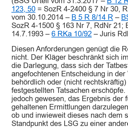
(BSG Urteil vom 31.3.2017 –
B 12 R
123, 50
= SozR 4-2400 § 7 Nr 30, R
vom 30.10.2014 –
B 5 R 8/14 R
–
B
SozR 4-1500 § 163 Nr 7, RdNr 21; 
14.7.1993 –
6 RKa 10/92
– Juris Rd
Diesen Anforderungen genügt die 
nicht. Der Kläger beschränkt sich i
die Darlegung, dass sich der Tatbes
angefochtenen Entscheidung in der
behördlich oder (nicht rechtskräftig) 
festgestellten Tatsachen erschöpfe
jedoch gewesen, das Ergebnis der fü
gehaltenen Ermittlungen darzulegen
ob und inwieweit dieses nach dem s
Standpunkt des LSG zu einer ander