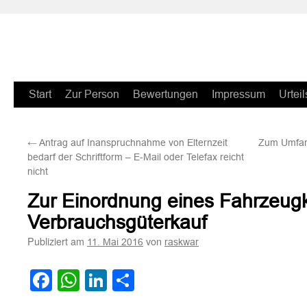
Zum
Start
Zur Person
Bewertungen
Impressum
Urteil
Inhalt
←
Antrag auf Inanspruchnahme von Elternzeit
Zum Umfang
springen
bedarf der Schriftform – E-Mail oder Telefax reicht
nicht
Zur Einordnung eines Fahrzeugk
Verbrauchsgüterkauf
Publiziert am
von
11. Mai 2016
raskwar
Facebook
WhatsApp
LinkedIn
Teilen