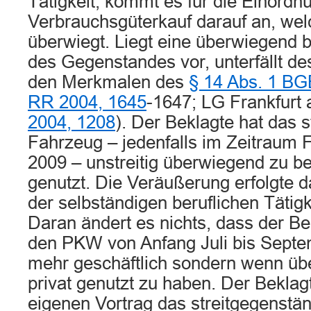
Tätigkeit, kommt es für die Einordn
Verbrauchsgüterkauf darauf an, we
überwiegt. Liegt eine überwiegend 
des Gegenstandes vor, unterfällt d
den Merkmalen des
§ 14 Abs. 1 BG
RR 2004, 1645
-1647; LG Frankfurt 
2004, 1208
). Der Beklagte hat das 
Fahrzeug – jedenfalls im Zeitraum F
2009 – unstreitig überwiegend zu b
genutzt. Die Veräußerung erfolgte 
der selbständigen beruflichen Tätigk
Daran ändert es nichts, dass der Be
den PKW von Anfang Juli bis Septe
mehr geschäftlich sondern wenn üb
privat genutzt zu haben. Der Bekla
eigenen Vortrag das streitgegenstä