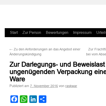
Zum
Start
Zur Person
Bewertungen
Impressum
Urteil
Inhalt
←
Zu den Anforderungen an das Angebot einer
Zur Fracht
springen
Änderungskündigung
bei vom Abse
Zur Darlegungs- und Beweislast h
ungenügenden Verpackung einer 
Ware
Publiziert am
von
7. November 2016
raskwar
Facebook
WhatsApp
LinkedIn
Teilen