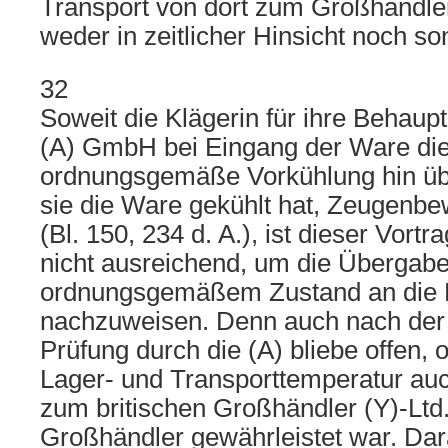
Transport von dort zum Großhändler
weder in zeitlicher Hinsicht noch son
32
Soweit die Klägerin für ihre Behaup
(A) GmbH bei Eingang der Ware di
ordnungsgemäße Vorkühlung hin übe
sie die Ware gekühlt hat, Zeugenbe
(Bl. 150, 234 d. A.), ist dieser Vortr
nicht ausreichend, um die Übergabe
ordnungsgemäßem Zustand an die 
nachzuweisen. Denn auch nach der
Prüfung durch die (A) bliebe offen, 
Lager- und Transporttemperatur au
zum britischen Großhändler (Y)-Ltd
Großhändler gewährleistet war. Dara