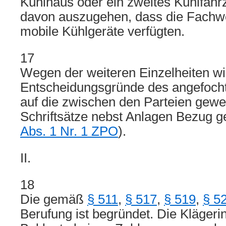
Kühlhaus oder ein zweites Kühlfahr
davon auszugehen, dass die Fachwe
mobile Kühlgeräte verfügten.
17
Wegen der weiteren Einzelheiten wi
Entscheidungsgründe des angefocht
auf die zwischen den Parteien gewe
Schriftsätze nebst Anlagen Bezug
Abs. 1 Nr. 1 ZPO
).
II.
18
Die gemäß
§ 511
,
§ 517
,
§ 519
,
§ 5
Berufung ist begründet. Die Klägeri