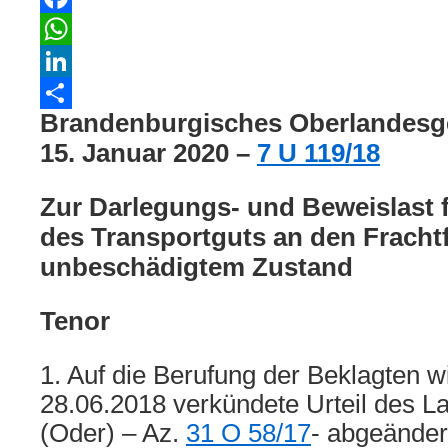
Facebook
WhatsApp
LinkedIn
Brandenburgisches Oberlandesger
Teilen
15. Januar 2020 –
7 U 119/18
Zur Darlegungs- und Beweislast 
des Transportguts an den Frachtf
unbeschädigtem Zustand
Tenor
1. Auf die Berufung der Beklagten 
28.06.2018 verkündete Urteil des La
(Oder) – Az.
31 O 58/17
- abgeänder