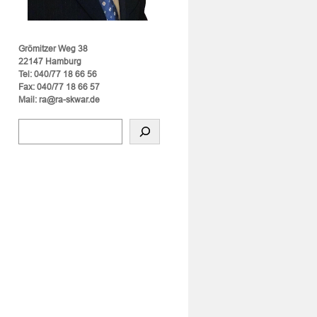
Grömitzer Weg 38
22147 Hamburg
Tel: 040/77 18 66 56
Fax: 040/77 18 66 57
Mail: ra@ra-skwar.de