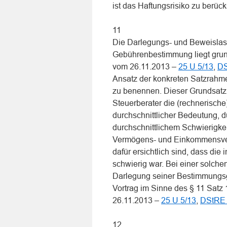
ist das Haftungsrisiko zu berüc
11
Die Darlegungs- und Beweislast f
Gebührenbestimmung liegt grund
vom 26.11.2013 –
25 U 5/13
,
DS
Ansatz der konkreten Satzrahme
zu benennen. Dieser Grundsatz 
Steuerberater die (rechnerische
durchschnittlicher Bedeutung, 
durchschnittlichem Schwierigkei
Vermögens- und Einkommensver
dafür ersichtlich sind, dass die
schwierig war. Bei einer solche
Darlegung seiner Bestimmungsg
Vortrag im Sinne des § 11 Sat
26.11.2013 –
25 U 5/13
,
DStRE 
12