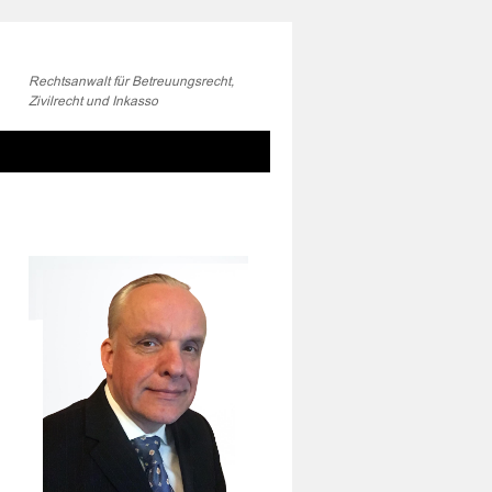
Rechtsanwalt für Betreuungsrecht,
Zivilrecht und Inkasso