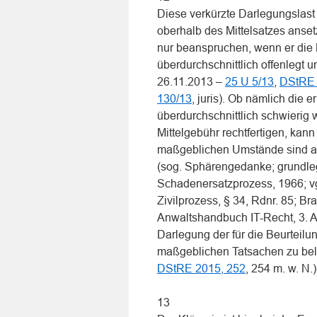
Diese verkürzte Darlegungslast 
oberhalb des Mittelsatzes ansetz
nur beanspruchen, wenn er die K
überdurchschnittlich offenlegt 
26.11.2013 –
25 U 5/13
,
DStRE 
130/13
, juris). Ob nämlich die 
überdurchschnittlich schwierig
Mittelgebühr rechtfertigen, kann
maßgeblichen Umstände sind au
(sog. Sphärengedanke; grundle
Schadenersatzprozess, 1966; vgl
Zivilprozess, § 34, Rdnr. 85; B
Anwaltshandbuch IT-Recht, 3. Aufl
Darlegung der für die Beurteilu
maßgeblichen Tatsachen zu bel
DStRE 2015, 252
, 254 m. w. N.)
13