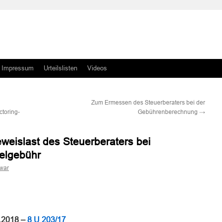
Impressum
Urteilslisten
Videos
Zum Ermessen des Steuerberaters bei der
ctoring-
Gebührenberechnung
→
weislast des Steuerberaters bei
telgebühr
war
n
n
0.2018 –
8 U 203/17