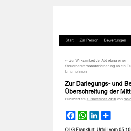
Zum
Start
Zur Person
Bewertungen
Inhalt
←
Zur Wirksamkeit der Abtretung einer
springen
Steuerberaterhonorarforderung an ein Fa
Unternehmen
Zur Darlegungs- und Be
Überschreitung der Mit
Publiziert am
von
1. November 2018
rask
Facebook
WhatsApp
LinkedI
Teile
OLG Frankfurt, Urteil vom 05.1