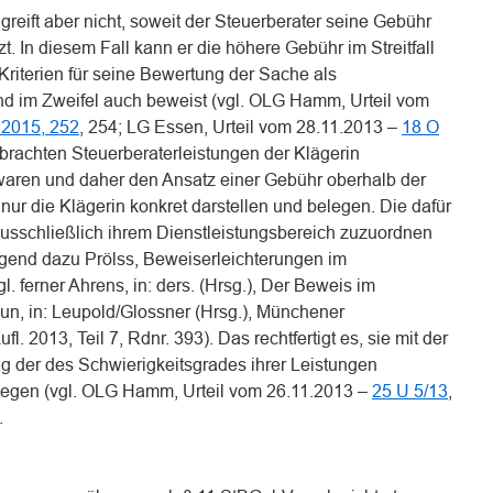
greift aber nicht, soweit der Steuerberater seine Gebühr
t. In diesem Fall kann er die höhere Gebühr im Streitfall
riterien für seine Bewertung der Sache als
und im Zweifel auch beweist (vgl. OLG Hamm, Urteil vom
2015, 252
, 254; LG Essen, Urteil vom 28.11.2013 –
18 O
erbrachten Steuerberaterleistungen der Klägerin
 waren und daher den Ansatz einer Gebühr oberhalb der
 nur die Klägerin konkret darstellen und belegen. Die dafür
sschließlich ihrem Dienstleistungsbereich zuzuordnen
gend dazu Prölss, Beweiserleichterungen im
. ferner Ahrens, in: ders. (Hrsg.), Der Beweis im
raun, in: Leupold/Glossner (Hrsg.), Münchener
. 2013, Teil 7, Rdnr. 393). Das rechtfertigt es, sie mit der
ng der des Schwierigkeitsgrades ihrer Leistungen
egen (vgl. OLG Hamm, Urteil vom 26.11.2013 –
25 U 5/13
,
.