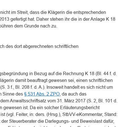
nicht im Streit, dass die Klägerin die entsprechenden
013 gefertigt hat. Daher stehen ihr die in der Anlage K 18
ebühren dem Grunde nach zu.
ich des dort abgerechneten schriftlichen
gsbegründung in Bezug auf die Rechnung K 18 (Bl. 44 f. d.
 Klägerin damit beauftragt gewesen sei, einen schriftlichen
 3 f., Bl. 208 f. d. A.). Insoweit handelt es sich nicht um
im Sinne des
§ 531 Abs. 2 ZPO
, da auch das
 dem Anwaltsschriftsatz vom 31. März 2017 (S. 2, Bl. 101 d.
n gewesen ist. Da ein solcher Erläuterungsbericht
ist (vgl. Feiter, in: ders. (Hrsg.), StbVV-eKommentar, Stand:
gt der Steuerberater die Darlegungs- und Beweislast dafür,