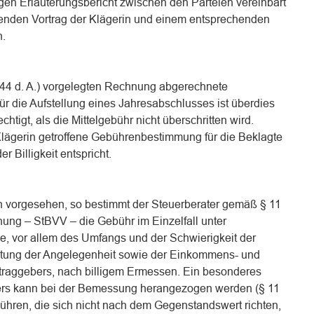
igen Erläuterungsbericht zwischen den Parteien vereinbart
henden Vortrag der Klägerin und einem entsprechenden
h.
. 44 d. A.) vorgelegten Rechnung abgerechnete
ür die Aufstellung eines Jahresabschlusses ist überdies
htigt, als die Mittelgebühr nicht überschritten wird.
 Klägerin getroffene Gebührenbestimmung für die Beklagte
er Billigkeit entspricht.
n vorgesehen, so bestimmt der Steuerberater gemäß § 11
ung – StBVV – die Gebühr im Einzelfall unter
e, vor allem des Umfangs und der Schwierigkeit der
eutung der Angelegenheit sowie der Einkommens- und
traggebers, nach billigem Ermessen. Ein besonderes
ters kann bei der Bemessung herangezogen werden (§ 11
hren, die sich nicht nach dem Gegenstandswert richten,