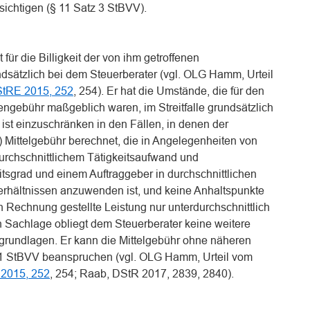
ksichtigen (§ 11 Satz 3 StBVV).
ür die Billigkeit der von ihm getroffenen
sätzlich bei dem Steuerberater (vgl. OLG Hamm, Urteil
tRE 2015, 252
, 254). Er hat die Umstände, die für den
ngebühr maßgeblich waren, im Streitfalle grundsätzlich
ist einzuschränken in den Fällen, in denen der
) Mittelgebühr berechnet, die in Angelegenheiten von
durchschnittlichem Tätigkeitsaufwand und
tsgrad und einem Auftraggeber in durchschnittlichen
hältnissen anzuwenden ist, und keine Anhaltspunkte
 in Rechnung gestellte Leistung nur unterdurchschnittlich
n Sachlage obliegt dem Steuerberater keine weitere
rundlagen. Er kann die Mittelgebühr ohne näheren
z 1 StBVV beanspruchen (vgl. OLG Hamm, Urteil vom
2015, 252
, 254; Raab, DStR 2017, 2839, 2840).