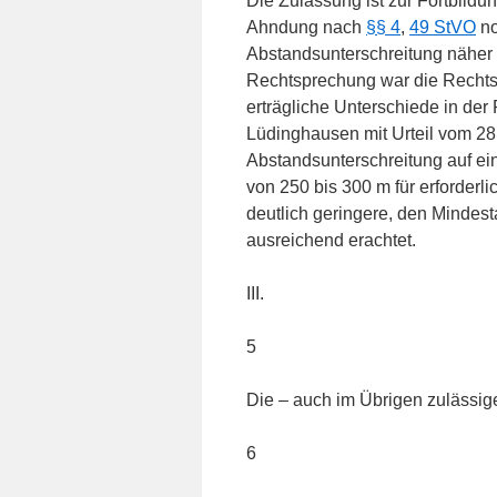
Die Zulassung ist zur Fortbildu
Ahndung nach
§§ 4
,
49 StVO
no
Abstandsunterschreitung näher z
Rechtsprechung war die Recht
erträgliche Unterschiede in de
Lüdinghausen mit Urteil vom 28
Abstandsunterschreitung auf ei
von 250 bis 300 m für erforderli
deutlich geringere, den Mindest
ausreichend erachtet.
III.
5
Die – auch im Übrigen zulässig
6