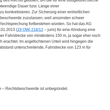
ng des Rechts geboten, um die für eine bußgeldrechtliche
twendige Dauer bzw. Länge einer
u konkretisieren. Zur Sicherung einer einheitlichen
sbeschwerde zuzulassen, weil ansonsten schwer
r Rechtsprechung fortbestehen würden. So hat das AG
.01.2013 (
19 OWi 216/12
– juris) für eine Ahndung eine
ner Fahrstrecke von mindestens 150 m, ja sogar eher noch
ch erachtet. Im angefochtenen Urteil wird hingegen die
abstand unterschreitende, Fahrstrecke von 123 m für
e – Rechtsbeschwerde ist unbegründet.