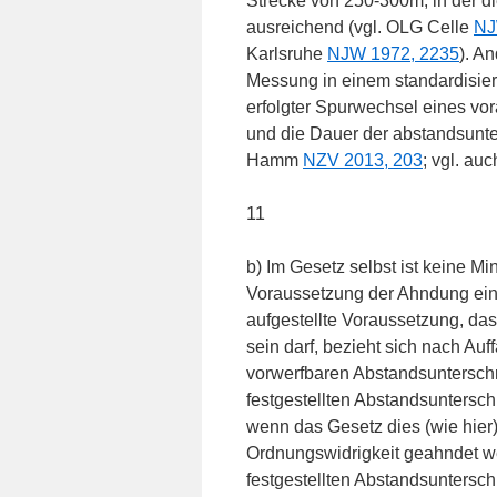
Strecke von 250-300m, in der di
ausreichend (vgl. OLG Celle
NJ
Karlsruhe
NJW 1972, 2235
). A
Messung in einem standardisier
erfolgter Spurwechsel eines v
und die Dauer der abstandsunt
Hamm
NZV 2013, 203
; vgl. a
11
b) Im Gesetz selbst ist keine Min
Voraussetzung der Ahndung ein
aufgestellte Voraussetzung, da
sein darf, bezieht sich nach Au
vorwerfbaren Abstandsunterschr
festgestellten Abstandsuntersc
wenn das Gesetz dies (wie hier)
Ordnungswidrigkeit geahndet w
festgestellten Abstandsuntersch