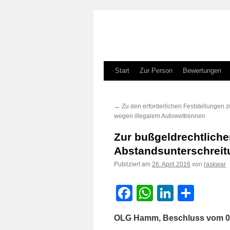
Zum
Start
Zur Person
Bewertungen
Inhalt
←
Zu den erforderlichen Feststellungen z
springen
wegen illegalem Autowettrennen
Zur bußgeldrechtlic
Abstandsunterschreit
Publiziert am
von
26. April 2016
raskwar
Facebook
WhatsApp
LinkedI
Teile
OLG Hamm, Beschluss vom 0