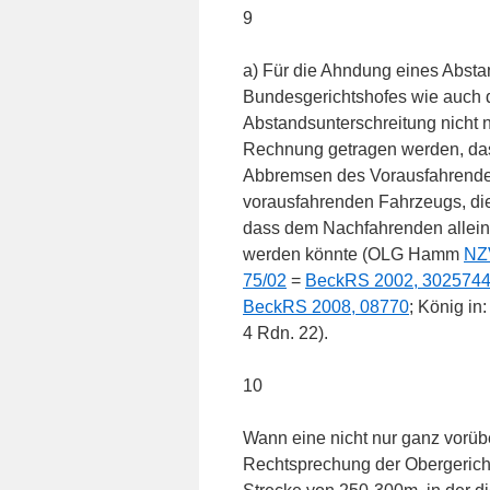
9
a) Für die Ahndung eines Absta
Bundesgerichtshofes wie auch de
Abstandsunterschreitung nicht 
Rechnung getragen werden, dass
Abbremsen des Vorausfahrende
vorausfahrenden Fahrzeugs, die
dass dem Nachfahrenden allein 
werden könnte (OLG Hamm
NZ
75/02
=
BeckRS 2002, 302574
BeckRS 2008, 08770
; König in
4 Rdn. 22).
10
Wann eine nicht nur ganz vorübe
Rechtsprechung der Obergerichte