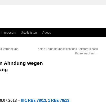
Impressum
Urteilslisten
Videos
ur Verurteilung
Keine Erkundigungspflicht des Beifahrers nach
Fahrerwechsel
→
hen Ahndung wegen
ung
n
n
9.07.2013 –
III-1 RBs 78/13
,
1 RBs 78/13