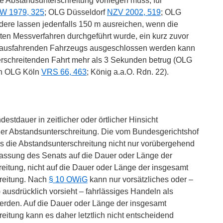
e Abstandsunterschreitung vorliegen muss, für
W 1979, 325
; OLG Düsseldorf
NZV 2002, 519
; OLG
ndere lassen jedenfalls 150 m ausreichen, wenn die
ten Messverfahren durchgeführt wurde, ein kurz zuvor
orausfahrenden Fahrzeugs ausgeschlossen werden kann
erschreitenden Fahrt mehr als 3 Sekunden betrug (OLG
uch OLG Köln
VRS 66, 463
; König a.a.O. Rdn. 22).
destdauer in zeitlicher oder örtlicher Hinsicht
er Abstandsunterschreitung. Die vom Bundesgerichtshof
ss die Abstandsunterschreitung nicht nur vorübergehend
ffassung des Senats auf die Dauer oder Länge der
eitung, nicht auf die Dauer oder Länge der insgesamt
hreitung. Nach
§ 10 OWiG
kann nur vorsätzliches oder –
 ausdrücklich vorsieht – fahrlässiges Handeln als
erden. Auf die Dauer oder Länge der insgesamt
reitung kann es daher letztlich nicht entscheidend