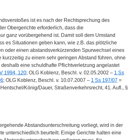
ndsverstoßes ist es nach der Rechtsprechung des
r Obergerichte erforderlich, dass die
nur ganz vorübergehend ist. Damit soll dem Umstand
 es Situationen geben kann, wie z.B. das plötzliche
n oder einen abstandsverkürzenden Spurwechsel eines
 kurzzeitig zu einem sehr geringen Abstand führen, ohne
deshalb eine schuldhafte Pflichtverletzung angelastet
V 1994, 120
; OLG Koblenz, Beschl. v. 02.05.2002 –
1 Ss
46
; OLG Koblenz, Beschl. v. 10.07.2007 –
1 Ss 197/07
=
: Hentschel/König/Dauer, Straßenverkehrsrecht, 41. Aufl., §
rgehende Abstandsunterschreitung vorliegt, wird in der
 unterschiedlich beurteilt. Einige Gerichte halten eine