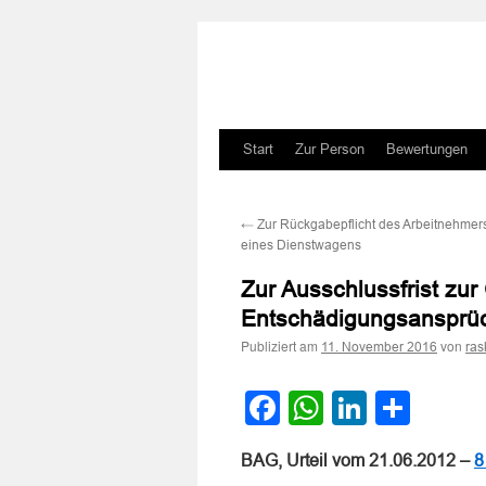
Zum
Start
Zur Person
Bewertungen
Inhalt
←
Zur Rückgabepflicht des Arbeitnehmers 
springen
eines Dienstwagens
Zur Ausschlussfrist zu
Entschädigungsansprüc
Publiziert am
von
11. November 2016
ras
Facebook
WhatsApp
LinkedI
Teile
BAG, Urteil vom 21.06.2012 –
8