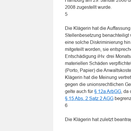
Hamburg am 29. Januar 2008 die
2008 zugestellt wurde.
5
Die Klägerin hat die Auffassung 
Stellenbesetzung benachteiligt 
eine solche Diskriminierung hi
mitgeteilt worden, sie entsprec
Entschädigung iHv. drei Monatsg
materiellen Schäden verpflicht
(Porto, Papier) die Anwaltskost
Klägerin hat die Meinung vertre
gegen die unionsrechtlichen Gebo
gelte auch für
§ 12a ArbGG
, da
§ 15 Abs. 2 Satz 2 AGG
begrenz
6
Die Klägerin hat zuletzt beantra