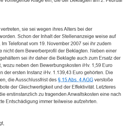
 vorliegende Klage ein, die der Beklagten am 2. Februar
vertreten, sie sei wegen ihres Alters bei der
worden. Schon der Inhalt der Stellenanzeige weise auf
n. Im Telefonat vom 19. November 2007 sei ihr zudem
he nicht dem Bewerberprofil der Beklagten. Neben einer
ehältern sei ihr daher die Beklagte auch zum Ersatz der
et, wozu neben den Bewerbungskosten iHv. 1,59 Euro
en der ersten Instanz iHv. 1.139,43 Euro gehörten. Die
ten, die Ausschlussfrist des
§ 15 Abs. 4 AGG
verstoße
te der Gleichwertigkeit und der Effektivität. Letzteres
 die erstinstanzlich zu tragenden Anwaltskosten eine nach
te Entschädigung immer teilweise aufzehrten.
gt,