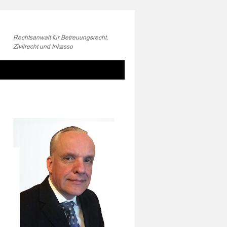
Rechtsanwalt für Betreuungsrecht,
Zivilrecht und Inkasso