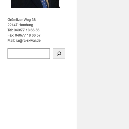
Grömitzer Weg 38
22147 Hamburg
Tel: 040/77 18 66 56
Fax: 040/77 18 66 57
Mail: ra@ra-skwar.de