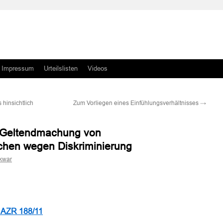
Impressum
Urteilslisten
Videos
hinsichtlich
Zum Vorliegen eines Einfühlungsverhältnisses
→
r Geltendmachung von
hen wegen Diskriminierung
kwar
n
n
 AZR 188/11