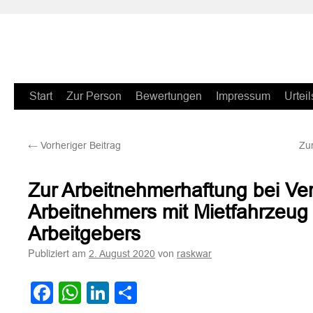
Zum
Start
Zur Person
Bewertungen
Impressum
Urteil
Inhalt
←
Vorheriger Beitrag
Zur
springen
Zur Arbeitnehmerhaftung bei Ver
Arbeitnehmers mit Mietfahrzeug
Arbeitgebers
Publiziert am
von
2. August 2020
raskwar
Facebook
WhatsApp
LinkedIn
Teilen