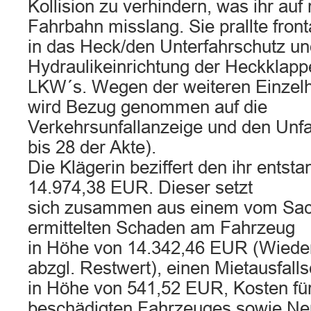
Kollision zu verhindern, was ihr au
Fahrbahn misslang. Sie prallte fron
in das Heck/den Unterfahrschutz un
Hydraulikeinrichtung der Heckklapp
LKW´s. Wegen der weiteren Einzelh
wird Bezug genommen auf die
Verkehrsunfallanzeige und den Unfal
bis 28 der Akte).
Die Klägerin beziffert den ihr ents
14.974,38 EUR. Dieser setzt
sich zusammen aus einem vom Sac
ermittelten Schaden am Fahrzeug
in Höhe von 14.342,46 EUR (Wiede
abzgl. Restwert), einen Mietausfall
in Höhe von 541,52 EUR, Kosten fü
beschädigten Fahrzeuges sowie N