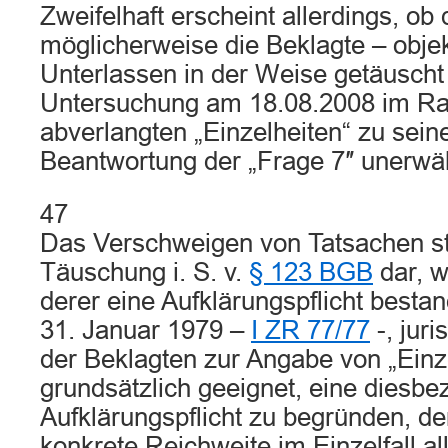
Zweifelhaft erscheint allerdings, ob 
möglicherweise die Beklagte – objek
Unterlassen in der Weise getäuscht 
Untersuchung am 18.08.2008 im R
abverlangten „Einzelheiten“ zu seine
Beantwortung der „Frage 7″ unerwäh
47
Das Verschweigen von Tatsachen ste
Täuschung i. S. v.
§ 123 BGB
dar, 
derer eine Aufklärungspflicht besta
31. Januar 1979 –
I ZR 77/77
-, juri
der Beklagten zur Angabe von „Einze
grundsätzlich geeignet, eine diesbe
Aufklärungspflicht zu begründen, de
konkrete Reichweite im Einzelfall a