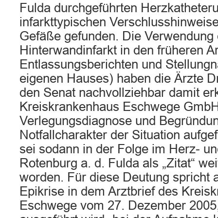
Fulda durchgeführten Herzkatheter
infarkttypischen Verschlusshinweise
Gefäße gefunden. Die Verwendung 
Hinterwandinfarkt in den früheren Ar
Entlassungsberichten und Stellung
eigenen Hauses) haben die Ärzte Dr. 
den Senat nachvollziehbar damit erk
Kreiskrankenhaus Eschwege GmbH 
Verlegungsdiagnose und Begründun
Notfallcharakter der Situation aufge
sei sodann in der Folge im Herz- u
Rotenburg a. d. Fulda als „Zitat“ we
worden. Für diese Deutung spricht a
Epikrise in dem Arztbrief des Krei
Eschwege vom 27. Dezember 2005, 