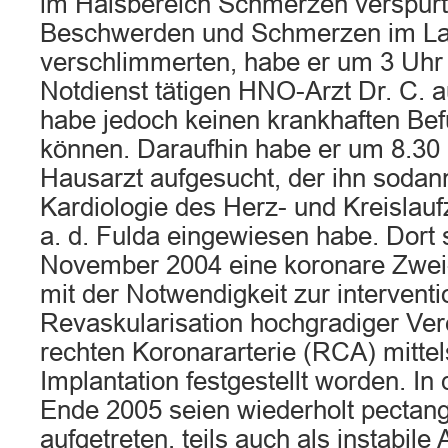
im Halsbereich Schmerzen verspürt
Beschwerden und Schmerzen im La
verschlimmerten, habe er um 3 Uh
Notdienst tätigen HNO-Arzt Dr. C. a
habe jedoch keinen krankhaften Befu
können. Daraufhin habe er um 8.30
Hausarzt aufgesucht, der ihn sodann
Kardiologie des Herz- und Kreislau
a. d. Fulda eingewiesen habe. Dort 
November 2004 eine koronare Zwe
mit der Notwendigkeit zur interventi
Revaskularisation hochgradiger Ve
rechten Koronararterie (RCA) mitte
Implantation festgestellt worden. In 
Ende 2005 seien wiederholt pecta
aufgetreten, teils auch als instabile 