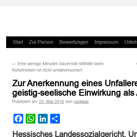
Zum
Start
Zur Person
Bewertungen
Impressum
Urteil
Inhalt
←
Eine wenige Minuten dauernde Mithilfe beim
springen
Kühetreiben ist nicht unfallversichert
Zur Anerkennung eines Unfaller
geistig-seelische Einwirkung als 
Publiziert am
von
23. Mai 2016
raskwar
Facebook
WhatsApp
LinkedIn
Teilen
Hessisches Landessozialgericht, Ur