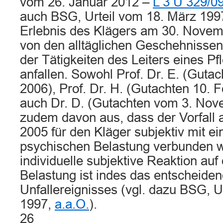
vom 26. Januar 2012 –
L 3 U 329/0
auch BSG, Urteil vom 18. März 199
Erlebnis des Klägers am 30. Novem
von den alltäglichen Geschehnisse
der Tätigkeiten des Leiters eines Pf
anfallen. Sowohl Prof. Dr. E. (Guta
2006), Prof. Dr. H. (Gutachten 10. 
auch Dr. D. (Gutachten vom 3. No
zudem davon aus, dass der Vorfall
2005 für den Kläger subjektiv mit ei
psychischen Belastung verbunden w
individuelle subjektive Reaktion auf
Belastung ist indes das entscheid
Unfallereignisses (vgl. dazu BSG, U
1997,
a.a.O.
).
26