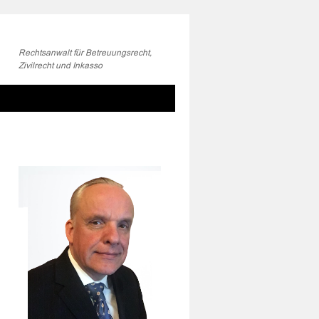
Rechtsanwalt für Betreuungsrecht,
Zivilrecht und Inkasso