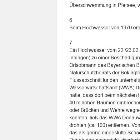
Überschwemmung in Pfersee, wä
6
Beim Hochwasser von 1970 ere
7
Ein Hochwasser vom 22./23.02.1
Inningen) zu einer Beschädigu
Ortsobmann des Bayerischen Ba
Naturschutzbeirats der Beklagte
Flussabschnitt für den unterhal
Wasserwirtschaftsamt (WWA) Do
hatte, dass dort beim nächsten 
40 m hohen Bäumen einbreche
oder Brücken und Wehre wegrei
könnten, ließ das WWA Donauwör
drohten (ca. 100) entfernen. Vo
das als gering eingestufte Scha