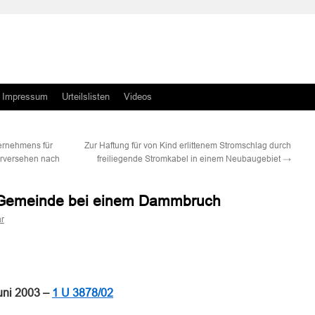
Impressum
Urteilslisten
Videos
ernehmens für
Zur Haftung für von Kind erlittenem Stromschlag durch
rversehen nach
freiliegende Stromkabel in einem Neubaugebiet
→
r Gemeinde bei einem Dammbruch
r
n
n
uni 2003 –
1 U 3878/02