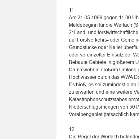
11
Am 21.05.1999 gegen 11.00 Uhr e
Meldebeginn für die Wertach (St
2: Land- und forstwirtschaftlic
auf Forstverkehrs- oder Gemein
Grundstücke oder Keller überfl
oder vereinzelter Einsatz der W
Bebaute Gebiete in größerem Um
Dammwehr in großem Umfang erf
Hochwasser durch das WWA Dona
Es hieß, es sei zumindest eine
zu erwarten und eine weitere V
Katastrophenschutzstabes empf
Niederschlagsmengen von 50 l/m
Voralpengebiet (tatsächlich kam
12
Die Pegel der Wertach befanden