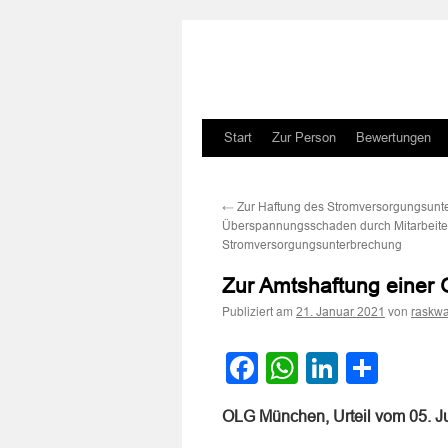
Zum
Start
Zur Person
Bewertungen
Inhalt
←
Zur Haftung des Stromversorgungsunt
springen
Überspannungsschaden durch Mitarbeite
Stromversorgungsunterbrechung
Zur Amtshaftung eine
Publiziert am
von
21. Januar 2021
raskwa
Facebook
WhatsApp
LinkedI
Teile
OLG München, Urteil vom 05. J