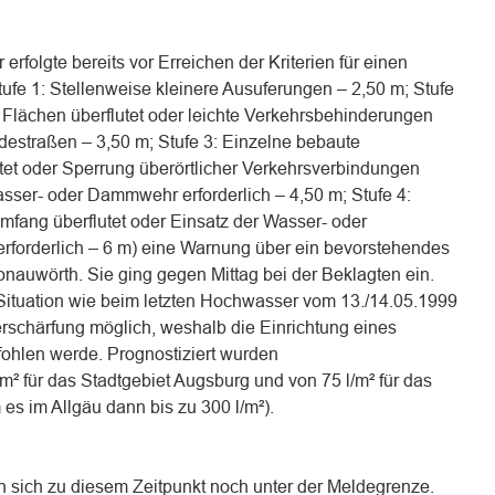
rfolgte bereits vor Erreichen der Kriterien für einen
ufe 1: Stellenweise kleinere Ausuferungen – 2,50 m; Stufe
he Flächen überflutet oder leichte Verkehrsbehinderungen
destraßen – 3,50 m; Stufe 3: Einzelne bebaute
utet oder Sperrung überörtlicher Verkehrsverbindungen
asser- oder Dammwehr erforderlich – 4,50 m; Stufe 4:
fang überflutet oder Einsatz der Wasser- oder
orderlich – 6 m) eine Warnung über ein bevorstehendes
uwörth. Sie ging gegen Mittag bei der Beklagten ein.
 Situation wie beim letzten Hochwasser vom 13./14.05.1999
erschärfung möglich, weshalb die Einrichtung eines
ohlen werde. Prognostiziert wurden
² für das Stadtgebiet Augsburg und von 75 l/m² für das
 es im Allgäu dann bis zu 300 l/m²).
 sich zu diesem Zeitpunkt noch unter der Meldegrenze.