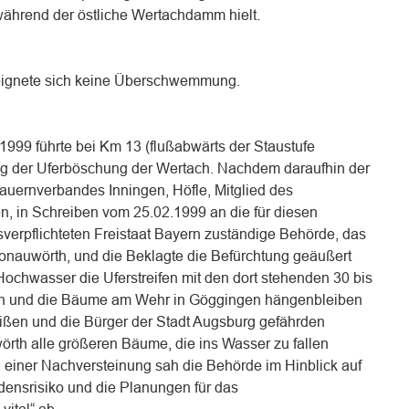
hrend der östliche Wertachdamm hielt.
ignete sich keine Überschwemmung.
999 führte bei Km 13 (flußabwärts der Staustufe
ng der Uferböschung der Wertach. Nachdem daraufhin der
uernverbandes Inningen, Höfle, Mitglied des
n, in Schreiben vom 25.02.1999 an die für diesen
tsverpflichteten Freistaat Bayern zuständige Behörde, das
nauwörth, und die Beklagte die Befürchtung geäußert
Hochwasser die Uferstreifen mit den dort stehenden 30 bis
n und die Bäume am Wehr in Göggingen hängenbleiben
ßen und die Bürger der Stadt Augsburg gefährden
th alle größeren Bäume, die ins Wasser zu fallen
n einer Nachversteinung sah die Behörde im Hinblick auf
densrisiko und die Planungen für das