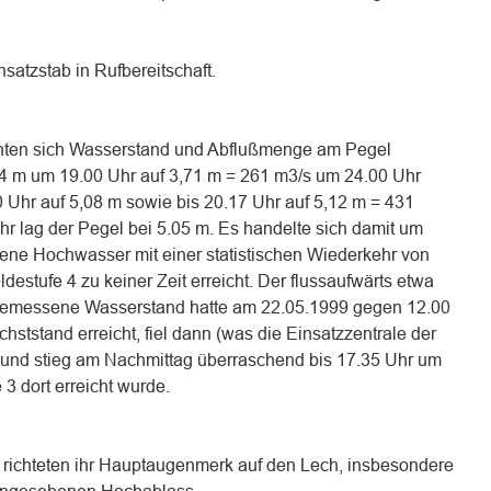
satzstab in Rufbereitschaft.
öhten sich Wasserstand und Abflußmenge am Pegel
 m um 19.00 Uhr auf 3,71 m = 261 m3/s um 24.00 Uhr
 Uhr auf 5,08 m sowie bis 20.17 Uhr auf 5,12 m = 431
r lag der Pegel bei 5.05 m. Es handelte sich damit um
ene Hochwasser mit einer statistischen Wiederkehr von
stufe 4 zu keiner Zeit erreicht. Der flussaufwärts etwa
gemessene Wasserstand hatte am 22.05.1999 gegen 12.00
tstand erreicht, fiel dann (was die Einsatzzentrale der
 und stieg am Nachmittag überraschend bis 17.35 Uhr um
3 dort erreicht wurde.
n richteten ihr Hauptaugenmerk auf den Lech, insbesondere