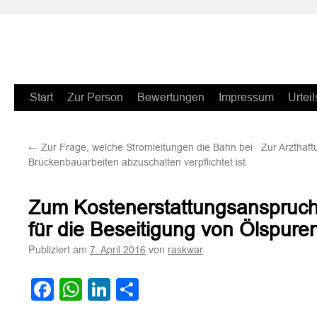
Zum
Start
Zur Person
Bewertungen
Impressum
Urteil
Inhalt
←
Zur Frage, welche Stromleitungen die Bahn bei
Zur Arzthaftu
springen
Brückenbauarbeiten abzuschalten verpflichtet ist
Zum Kostenerstattungsanspruc
für die Beseitigung von Ölspure
Publiziert am
von
7. April 2016
raskwar
Facebook
WhatsApp
LinkedIn
Teilen