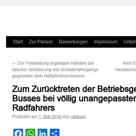
Zum
Start
Zur Person
Bewertungen
Impressum
Urteil
Inhalt
←
Zur Feststellung arglistigen Handels bei
Kein E
springen
falscher Schilderung des Schadenshergangs
Neubescha
gegenüber dem Haftpflichtversicherer
Zum Zurücktreten der Betriebsg
Busses bei völlig unangepasste
Radfahrers
Publiziert am
von
1. Mai 2016
raskwar
Facebook
WhatsApp
LinkedIn
Teilen