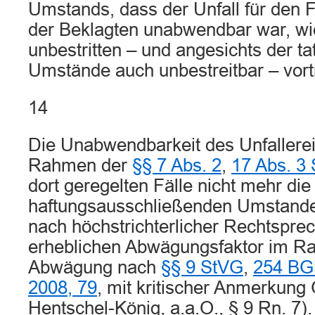
Umstands, dass der Unfall für den 
der Beklagten unabwendbar war, wi
unbestritten – und angesichts der ta
Umstände auch unbestreitbar – vorträ
14
Die Unabwendbarkeit des Unfallerei
Rahmen der
§§ 7 Abs. 2
,
17 Abs. 3
dort geregelten Fälle nicht mehr di
haftungsausschließenden Umstandes,
nach höchstrichterlicher Rechtspre
erheblichen Abwägungsfaktor im R
Abwägung nach
§§ 9 StVG
,
254 B
2008, 79
, mit kritischer Anmerkung 
Hentschel-König, a.a.O., § 9 Rn. 7).