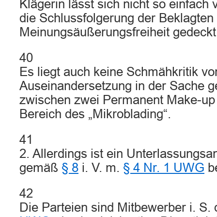
Klägerin lässt sich nicht so einfac
die Schlussfolgerung der Beklagten 
Meinungsäußerungsfreiheit gedeckt 
40
Es liegt auch keine Schmähkritik vor
Auseinandersetzung in der Sache g
zwischen zwei Permanent Make-up –
Bereich des „Mikroblading“.
41
2. Allerdings ist ein Unterlassungs
gemäß
§ 8
i. V. m.
§ 4 Nr. 1 UWG
be
42
Die Parteien sind Mitbewerber i. S. 