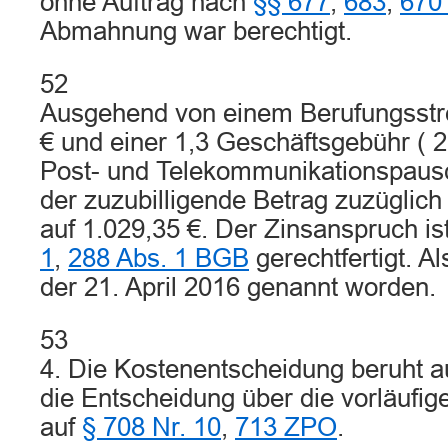
ohne Auftrag nach
§§ 677
,
683
,
670
Abmahnung war berechtigt.
52
Ausgehend von einem Berufungsstre
€ und einer 1,3 Geschäftsgebühr (
Post- und Telekommunikationspausc
der zuzubilligende Betrag zuzüglic
auf 1.029,35 €. Der Zinsanspruch 
1
,
288 Abs. 1 BGB
gerechtfertigt. Al
der 21. April 2016 genannt worden.
53
4. Die Kostenentscheidung beruht a
die Entscheidung über die vorläufige
auf
§ 708 Nr. 10
,
713 ZPO
.