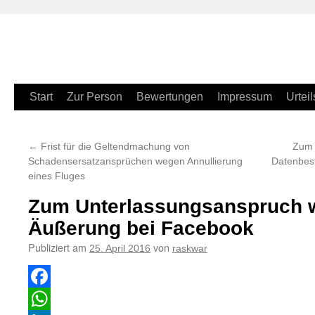
Zum
Start
Zur Person
Bewertungen
Impressum
Urteil
Inhalt
←
Frist für die Geltendmachung von
Zum 
springen
Schadensersatzansprüchen wegen Annullierung
Datenbes
eines Fluges
Zum Unterlassungsanspruch 
Äußerung bei Facebook
Publiziert am
von
25. April 2016
raskwar
Facebook