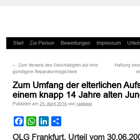
Zum
Start
Zur Person
Bewertungen
Impressum
Urteil
Inhalt
←
Zum Verweis des Geschädigten auf eine
Haftung eine
springen
günstigere Reparaturmöglichkeit
e
Zum Umfang der elterlichen Aufsi
einem knapp 14 Jahre alten Jun
Publiziert am
von
25. April 2016
raskwar
Facebook
WhatsApp
LinkedIn
Teilen
OLG Frankfurt, Urteil vom 30.06.20