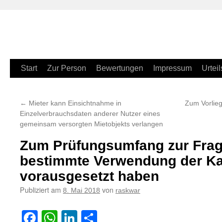
Zum
Start
Zur Person
Bewertungen
Impressum
Urteil
Inhalt
←
Mieter kann Einsichtnahme in
Zum Vorlieg
springen
Einzelverbrauchsdaten anderer Nutzer eines
gemeinsam versorgten Mietobjekts verlangen
Zum Prüfungsumfang zur Frage
bestimmte Verwendung der K
vorausgesetzt haben
Publiziert am
von
8. Mai 2018
raskwar
Facebook
WhatsApp
LinkedIn
Teilen