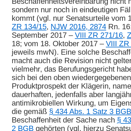
Beschaffenheitsvereinbarung nicht m
sondern nur noch in eindeutigen Fäl
kommt (vgl. nur Senatsurteile vom 
ZR 134/15
,
NJW 2016, 2874
Rn. 16
September 2017 –
VIII ZR 271/16
,
Z
18; vom 18. Oktober 2017 –
VIII ZR
jeweils mwN). Eine solche Beschaf
macht auch die Revision nicht gelten
vielmehr, das Berufungsgericht hab
sich bei den oben wiedergegebene
Produktprospekt der Klägerin, namen
dauerhaften, jedenfalls aber langjäh
antimikrobiellen Wirkung, um Eigen
die gemäß
§ 434 Abs. 1 Satz 3 BG
Beschaffenheit der Sache nach
§ 43
2 BGB
gehörten (vgl. hierzu Senatsu