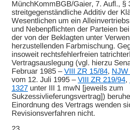
MünchKommBGB/Gaier, 7. Aufl., § 3
streitgegenständliche Additiv der Kl
Wesentlichen um ein Alleinvertriebs
und Nebenpflichten der Parteien be
der von der Beklagten unter Verwen
herzustellenden Farbmischung. Geg
insoweit rechtsfehlerfreien tatrichter
Vertragsauslegung (vgl. hierzu Sena
Februar 1985 –
VIII ZR 15/84
,
NJW 
vom 12. Juli 1995 –
VIII ZR 219/94
,
1327
unter III 1 mwN [jeweils zum
Sukzessivlieferungsvertrag]) beruhe
Einordnung des Vertrags wenden sic
Revisionsverfahren nicht.
23