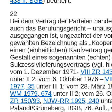
433 ff. BGB
) beurteilt.
22
Bei dem Vertrag der Parteien hande
auch das Berufungsgericht – unaus
ausgegangen ist, ungeachtet der vo
gewählten Bezeichnung als „Kooper
einen (einheitlichen) Kaufvertrag 
Gestalt eines sogenannten (echten)
Sukzessivlieferungsvertrags (vgl. hi
vom 1. Dezember 1971-
VIII ZR 14
unter II 2; vom 6. Oktober 1976 –
VI
1977, 35
unter III 1; vom 28. März 
WM 1979, 674
unter II 2; vom 26. 
ZR 150/93
,
NJW-RR 1995, 240
unte
Palandt/Grüneberg, BGB, 76. Aufl., v