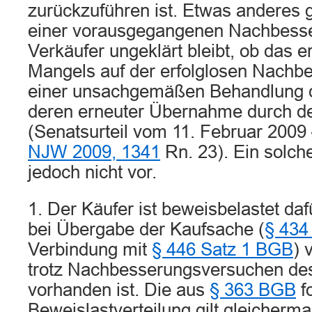
zurückzuführen ist. Etwas anderes g
einer vorausgegangenen Nachbess
Verkäufer ungeklärt bleibt, ob das e
Mangels auf der erfolglosen Nachb
einer unsachgemäßen Behandlung 
deren erneuter Übernahme durch de
(Senatsurteil vom 11. Februar 2009
NJW 2009, 1341
Rn. 23). Ein solcher
jedoch nicht vor.
1. Der Käufer ist beweisbelastet da
bei Übergabe der Kaufsache (
§ 434
Verbindung mit
§ 446 Satz 1 BGB
) 
trotz Nachbesserungsversuchen des
vorhanden ist. Die aus
§ 363 BGB
f
Beweislastverteilung gilt gleicherm