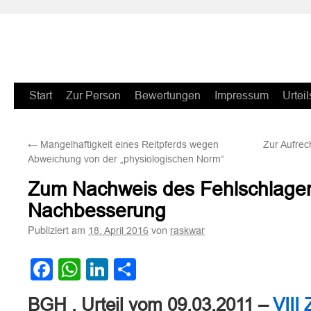
Zum
Start
Zur Person
Bewertungen
Impressum
Urteil
Inhalt
←
Mangelhaftigkeit eines Reitpferds wegen
Zur Aufre
springen
Abweichung von der „physiologischen Norm“
Zum Nachweis des Fehlschlage
Nachbesserung
Publiziert am
von
18. April 2016
raskwar
Facebook
WhatsApp
LinkedIn
Teilen
BGH , Urteil vom 09.03.2011 –
VIII