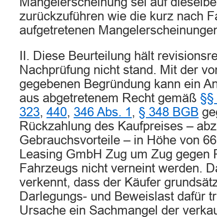
Mangelerscheinung sei auf dieselb
zurückzuführen wie die kurz nach 
aufgetretenen Mangelerscheinunge
II. Diese Beurteilung hält revisionsr
Nachprüfung nicht stand. Mit der v
gegebenen Begründung kann ein An
aus abgetretenem Recht gemäß
§§
323
,
440
,
346 Abs. 1
,
§ 348 BGB
geg
Rückzahlung des Kaufpreises – abz
Gebrauchsvorteile – in Höhe von 66
Leasing GmbH Zug um Zug gegen 
Fahrzeugs nicht verneint werden. D
verkennt, dass der Käufer grundsätzl
Darlegungs- und Beweislast dafür tr
Ursache ein Sachmangel der verka