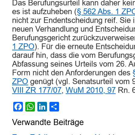
Das Berufungsurteil kann daher ke
es ist aufzuheben (
§ 562 Abs. 1 ZP
nicht zur Endentscheidung reif. Sie 
neuen Verhandlung und Entscheidu
Berufungsgericht zurückzuverweise
1 ZPO
). Für die erneute Entscheidu
darauf hin, dass die vom Berufungsg
Abfassung seines Urteils vom 26. 
Form nicht den Anforderungen des
ZPO
genügt (vgl. Senatsurteil vom
VIII ZR 177/07
,
WuM 2010, 97
Rn. 6 
Facebook
WhatsApp
LinkedIn
Teilen
Verwandte Beiträge