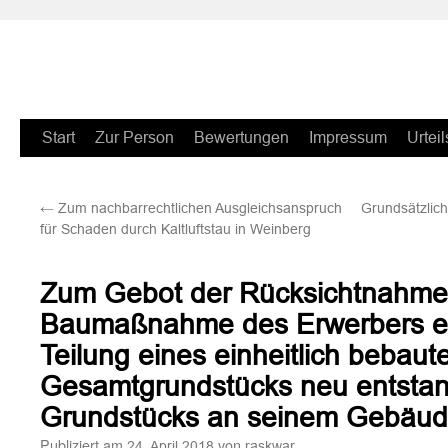
Zum
Start
Zur Person
Bewertungen
Impressum
Urteil
Inhalt
←
Zum nachbarrechtlichen Ausgleichsanspruch
Grundsätzlich
springen
für Schaden durch Kaltluftstau in Weinberg
Zum Gebot der Rücksichtnahme
Baumaßnahme des Erwerbers ei
Teilung eines einheitlich bebaut
Gesamtgrundstücks neu entsta
Grundstücks an seinem Gebäu
Publiziert am
von
24. April 2018
raskwar