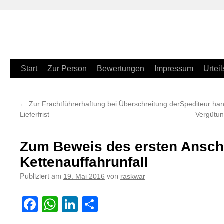
Zum
Start
Zur Person
Bewertungen
Impressum
Urteil
Inhalt
←
Zur Frachtführerhaftung bei Überschreitung der
Spediteur han
springen
Lieferfrist
Vergütun
Zum Beweis des ersten Ansch
Kettenauffahrunfall
Publiziert am
von
19. Mai 2016
raskwar
Facebook
WhatsApp
LinkedIn
Teilen