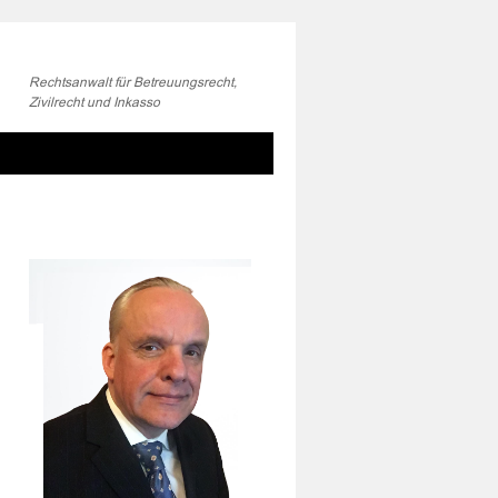
Rechtsanwalt für Betreuungsrecht,
Zivilrecht und Inkasso