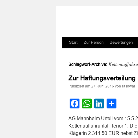
Zum
Start
Zur Person
Bewertungen
Inhalt
Kettenauffahru
Schlagwort-Archive:
springen
Zur Haftungsverteilung 
Publiziert am
von
27. Juni 2016
raskwar
Facebook
WhatsApp
LinkedI
Teile
AG Mannheim Urteil vom 15.5.20
Kettenauffahrunfall Tenor 1. Di
Klägerin 2.314,50 EUR nebst Z