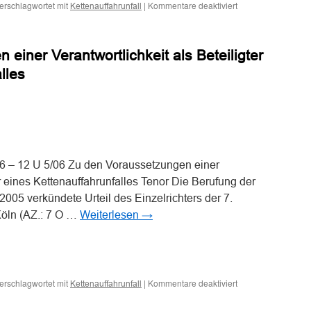
für
erschlagwortet mit
|
Kommentare deaktiviert
Kettenauffahrunfall
Zum
Beweis
des
einer Verantwortlichkeit als Beteiligter
ersten
Anscheins
lles
bei
einem
Kettenauffahrunfall
n
n
6 – 12 U 5/06 Zu den Voraussetzungen einer
er eines Kettenauffahrunfalles Tenor Die Berufung der
05 verkündete Urteil des Einzelrichters der 7.
Köln (AZ.: 7 O …
Weiterlesen
→
n
n
für
erschlagwortet mit
|
Kommentare deaktiviert
Kettenauffahrunfall
Zu
den