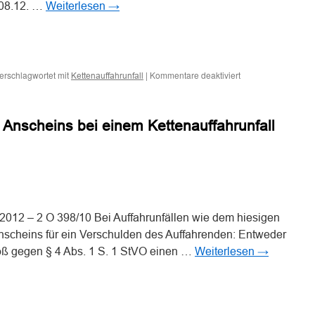
 08.12. …
Weiterlesen
→
n
n
für
erschlagwortet mit
|
Kommentare deaktiviert
Kettenauffahrunfall
Zur
Haftungsverteilung
bei
Anscheins bei einem Kettenauffahrunfall
einem
Kettenauffahrunfall
n
n
.2012 – 2 O 398/10 Bei Auffahrunfällen wie dem hiesigen
Anscheins für ein Verschulden des Auffahrenden: Entweder
toß gegen § 4 Abs. 1 S. 1 StVO einen …
Weiterlesen
→
n
n