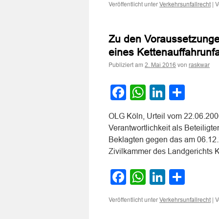
Veröffentlicht unter
|
V
Verkehrsunfallrecht
Zu den Voraussetzungen 
eines Kettenauffahrunfa
Publiziert am
von
2. Mai 2016
raskwar
Facebook
WhatsApp
LinkedI
Teile
OLG Köln, Urteil vom 22.06.200
Verantwortlichkeit als Beteiligt
Beklagten gegen das am 06.12.20
Zivilkammer des Landgerichts 
Facebook
WhatsApp
LinkedI
Teile
Veröffentlicht unter
|
V
Verkehrsunfallrecht