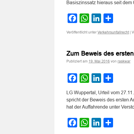
Basiszinssatz hieraus seit dem
Facebook
WhatsApp
LinkedI
Teile
Veröffentlicht unter
|
V
Verkehrsunfallrecht
Zum Beweis des ersten 
Publiziert am
von
19. Mai 2016
raskwar
Facebook
WhatsApp
LinkedI
Teile
LG Wuppertal, Urteil vom 27.11
spricht der Beweis des ersten 
hat der Auffahrende unter Vers
Facebook
WhatsApp
LinkedI
Teile