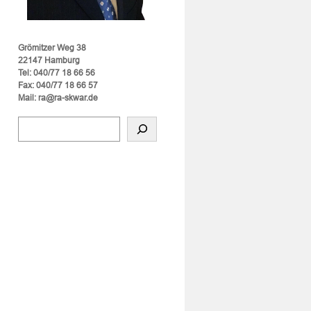
Grömitzer Weg 38
22147 Hamburg
Tel: 040/77 18 66 56
Fax: 040/77 18 66 57
Mail: ra@ra-skwar.de