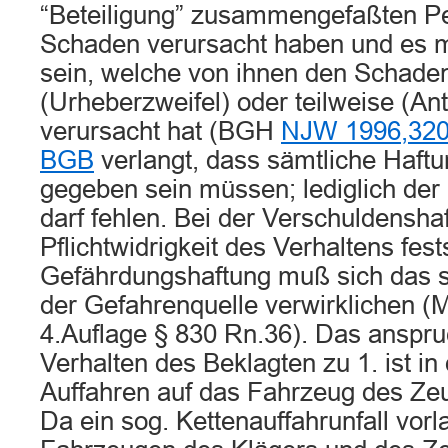
“Beteiligung” zusammengefaßten P
Schaden verursacht haben und es mu
sein, welche von ihnen den Schade
(Urheberzweifel) oder teilweise (Ant
verursacht hat (BGH
NJW 1996,32
BGB
verlangt, dass sämtliche Haft
gegeben sein müssen; lediglich der
darf fehlen. Bei der Verschuldensh
Pflichtwidrigkeit des Verhaltens fest
Gefährdungshaftung muß sich das s
der Gefahrenquelle verwirklichen 
4.Auflage § 830 Rn.36). Das ansp
Verhalten des Beklagten zu 1. ist 
Auffahren auf das Fahrzeug des Ze
Da ein sog. Kettenauffahrunfall vor