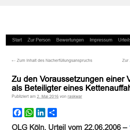
Zum
Start
Zur Person
Bewertungen
Impressum
Urteil
Inhalt
←
Zum Inhalt des Nacherfüllungsanspruchs
Zur 
springen
Zu den Voraussetzungen einer Ve
als Beteiligter eines Kettenauffa
Publiziert am
von
2. Mai 2016
raskwar
Facebook
WhatsApp
LinkedIn
Teilen
OLG Köln, Urteil vom 22.06.2006 –