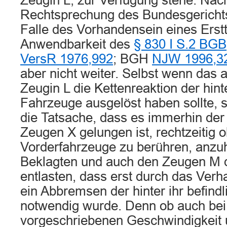
Zeugin L, zur Verfügung stehe. Nac
Rechtsprechung des Bundesgerichts
Falle des Vorhandensein eines Erstt
Anwendbarkeit des
§ 830 I S.2 BGB
VersR 1976,992
; BGH
NJW 1996,3
aber nicht weiter. Selbst wenn das 
Zeugin L die Kettenreaktion der hinte
Fahrzeuge ausgelöst haben sollte, s
die Tatsache, dass es immerhin de
Zeugen X gelungen ist, rechtzeitig 
Vorderfahrzeuge zu berühren, anzuh
Beklagten und auch den Zeugen M d
entlasten, dass erst durch das Verh
ein Abbremsen der hinter ihr befind
notwendig wurde. Denn ob auch bei
vorgeschriebenen Geschwindigkeit 