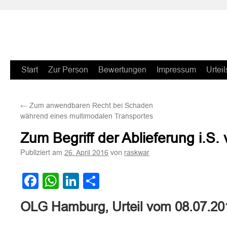
Zum
Start
Zur Person
Bewertungen
Impressum
Urteil
Inhalt
←
Zum anwendbaren Recht bei Schaden
springen
während eines multimodalen Transportes
Zum Begriff der Ablieferung i.S.
Publiziert am
von
26. April 2016
raskwar
Facebook
WhatsApp
LinkedIn
Teilen
OLG Hamburg, Urteil vom 08.07.20