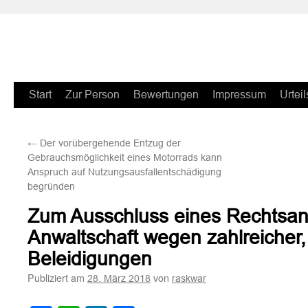
Zum
Start
Zur Person
Bewertungen
Impressum
Urteil
Inhalt
←
Der vorübergehende Entzug der
springen
Gebrauchsmöglichkeit eines Motorrads kann
Anspruch auf Nutzungsausfallentschädigung
begründen
Zum Ausschluss eines Rechtsan
Anwaltschaft wegen zahlreicher
Beleidigungen
Publiziert am
von
28. März 2018
raskwar