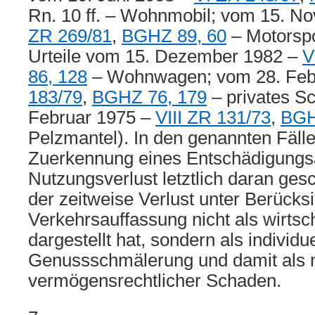
Rn. 10 ff. – Wohnmobil; vom 15. 
ZR 269/81
,
BGHZ 89, 60
– Motorspo
Urteile vom 15. Dezember 1982 –
V
86, 128
– Wohnwagen; vom 28. Feb
183/79
,
BGHZ 76, 179
– privates S
Februar 1975 –
VIII ZR 131/73
,
BGH
Pelzmantel). In den genannten Fällen
Zuerkennung eines Entschädigungs
Nutzungsverlust letztlich daran gesc
der zeitweise Verlust unter Berücks
Verkehrsauffassung nicht als wirtsc
dargestellt hat, sondern als individue
Genussschmälerung und damit als n
vermögensrechtlicher Schaden.