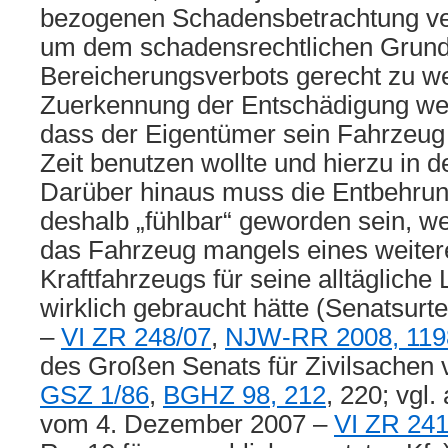
bezogenen Schadensbetrachtung verh
um dem schadensrechtlichen Grund
Bereicherungsverbots gerecht zu wer
Zuerkennung der Entschädigung wei
dass der Eigentümer sein Fahrzeug i
Zeit benutzen wollte und hierzu in d
Darüber hinaus muss die Entbehru
deshalb „fühlbar“ geworden sein, w
das Fahrzeug mangels eines weiter
Kraftfahrzeugs für seine alltäglich
wirklich gebraucht hätte (Senatsurt
–
VI ZR 248/07
,
NJW-RR 2008, 119
des Großen Senats für Zivilsachen 
GSZ 1/86
,
BGHZ 98, 212
, 220; vgl.
vom 4. Dezember 2007 –
VI ZR 241