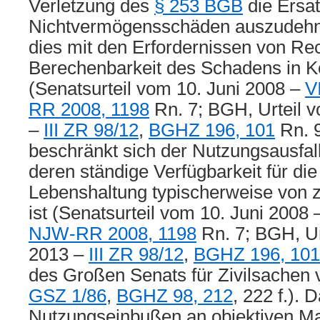
Verletzung des
§ 253 BGB
die Ersat
Nichtvermögensschäden auszudehn
dies mit den Erfordernissen von Rec
Berechenbarkeit des Schadens in Ko
(Senatsurteil vom 10. Juni 2008 –
V
RR 2008, 1198
Rn. 7; BGH, Urteil 
–
III ZR 98/12
,
BGHZ 196, 101
Rn. 9
beschränkt sich der Nutzungsausfal
deren ständige Verfügbarkeit für die
Lebenshaltung typischerweise von 
ist (Senatsurteil vom 10. Juni 2008
NJW-RR 2008, 1198
Rn. 7; BGH, Ur
2013 –
III ZR 98/12
,
BGHZ 196, 101
des Großen Senats für Zivilsachen 
GSZ 1/86
,
BGHZ 98, 212
, 222 f.).
Nutzungseinbußen an objektiven 