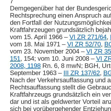
7
Demgegenüber hat der Bundesgerich
Rechtsprechung einen Anspruch auf
den Fortfall der Nutzungsmöglichkei
Kraftfahrzeugen grundsätzlich bejaht
vom 15. April 1966 –
VI ZR 271/64
,
vom 18. Mai 1971 –
VI ZR 52/70
,
B
vom 23. November 2004 –
VI ZR 35
151
, 154; vom 10. Juni 2008 –
VI Z
2008, 1198
Rn. 6, 8 mwN; BGH, Urte
September 1963 –
III ZR 137/62
,
BG
Nach der Verkehrsauffassung und a
Rechtsauffassung stellt die Gebrau
Kraftfahrzeugs grundsätzlich ein v
dar und ist als geldwerter Vorteil a
sich bei vorübergehender Entziehun