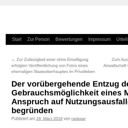
Zum
Start
Zur Person
Bewertungen
Impressum
Urteil
Inhalt
←
Zur Zulässigkeit einer ohne Einwilligung
Zum Auss
springen
erfolgten Veröffentlichung von Fotos eines
Anwaltschaft
ehemaligen Staatsoberhauptes im Privatleben
Der vorübergehende Entzug d
Gebrauchsmöglichkeit eines 
Anspruch auf Nutzungsausfal
begründen
Publiziert am
von
28. März 2018
raskwar