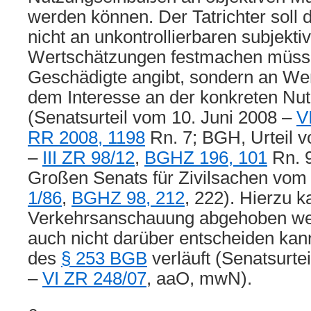
werden können. Der Tatrichter soll
nicht an unkontrollierbaren subjekti
Wertschätzungen festmachen müsse
Geschädigte angibt, sondern an Wer
dem Interesse an der konkreten Nut
(Senatsurteil vom 10. Juni 2008 –
V
RR 2008, 1198
Rn. 7; BGH, Urteil 
–
III ZR 98/12
,
BGHZ 196, 101
Rn. 9
Großen Senats für Zivilsachen vom 
1/86
,
BGHZ 98, 212
, 222). Hierzu k
Verkehrsanschauung abgehoben we
auch nicht darüber entscheiden kan
des
§ 253 BGB
verläuft (Senatsurte
–
VI ZR 248/07
, aaO, mwN).