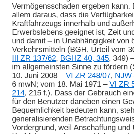
Vermögensschaden ergeben kann. Di
allem daraus, dass die Verfügbarkei
Kraftfahrzeugs innerhalb und außer
Erwerbslebens geeignet ist, Zeit un
und damit – in Unabhängigkeit von ö
Verkehrsmitteln (BGH, Urteil vom 
III ZR 137/62
,
BGHZ 40, 345
, 349)
im allgemeinsten Sinne zu fördern 
10. Juni 2008 –
VI ZR 248/07
,
NJW-
6 mwN; vom 18. Mai 1971 –
VI ZR 
214
, 215 f.). Dass der Gebrauch ei
für den Benutzer daneben einen Ge
Bequemlichkeit bedeuten kann, steh
generalisierenden Betrachtungsweis
Vordergrund, weil Anschaffung und 