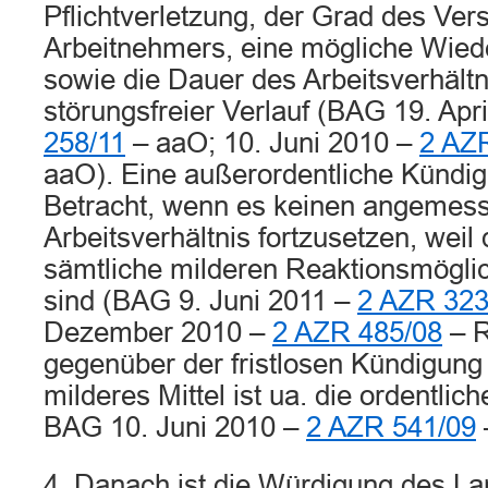
Pflichtverletzung, der Grad des Ve
Arbeitnehmers, eine mögliche Wied
sowie die Dauer des Arbeitsverhält
störungsfreier Verlauf (BAG 19. Apr
258/11
– aaO; 10. Juni 2010 –
2 AZ
aaO). Eine außerordentliche Kündi
Betracht, wenn es keinen angemess
Arbeitsverhältnis fortzusetzen, wei
sämtliche milderen Reaktionsmögli
sind (BAG 9. Juni 2011 –
2 AZR 323
Dezember 2010 –
2 AZR 485/08
– R
gegenüber der fristlosen Kündigung
milderes Mittel ist ua. die ordentlic
BAG 10. Juni 2010 –
2 AZR 541/09
4. Danach ist die Würdigung des La