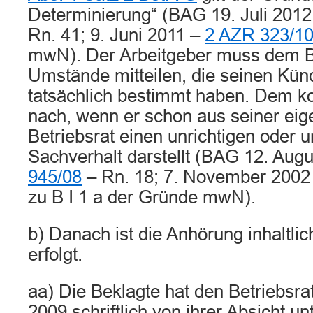
Determinierung“ (BAG 19. Juli 201
Rn. 41; 9. Juni 2011 –
2 AZR 323/1
mwN). Der Arbeitgeber muss dem Be
Umstände mitteilen, die seinen Kün
tatsächlich bestimmt haben. Dem k
nach, wenn er schon aus seiner ei
Betriebsrat einen unrichtigen oder 
Sachverhalt darstellt (BAG 12. Aug
945/08
– Rn. 18; 7. November 2002
zu B I 1 a der Gründe mwN).
b) Danach ist die Anhörung inhaltl
erfolgt.
aa) Die Beklagte hat den Betriebsr
2009 schriftlich von ihrer Absicht unt