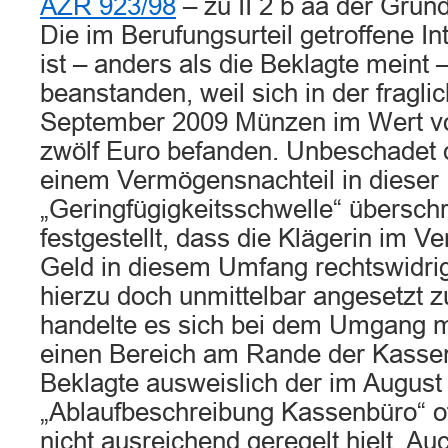
AZR 923/98
– zu II 2 b aa der Grün
Die im Berufungsurteil getroffene 
ist – anders als die Beklagte meint 
beanstanden, weil sich in der fragl
September 2009 Münzen im Wert vo
zwölf Euro befanden. Unbeschadet d
einem Vermögensnachteil in dieser
„Geringfügigkeitsschwelle“ überschri
festgestellt, dass die Klägerin im Ve
Geld in diesem Umfang rechtswidri
hierzu doch unmittelbar angesetzt 
handelte es sich bei dem Umgang m
einen Bereich am Rande der Kassent
Beklagte ausweislich der im August
„Ablaufbeschreibung Kassenbüro“ of
nicht ausreichend geregelt hielt. A