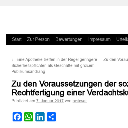
Zum
Start
Zur Person
Bewertungen
Impressum
Urteil
Inhalt
←
Eine Apotheke treffen in der Regel geringere
Zu den Vorau
springen
Sicherheitspflichten als Geschäfte mit großem
Publikumsandrang
Zu den Voraussetzungen der so
Rechtfertigung einer Verdachts
Publiziert am
von
7. Januar 2017
raskwar
Facebook
WhatsApp
LinkedIn
Teilen