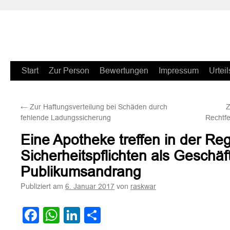
Zum
Start
Zur Person
Bewertungen
Impressum
Urteil
Inhalt
←
Zur Haftungsverteilung bei Schäden durch
Z
springen
fehlende Ladungssicherung
Rechtfe
Eine Apotheke treffen in der Reg
Sicherheitspflichten als Geschä
Publikumsandrang
Publiziert am
von
6. Januar 2017
raskwar
Facebook
WhatsApp
LinkedIn
Teilen