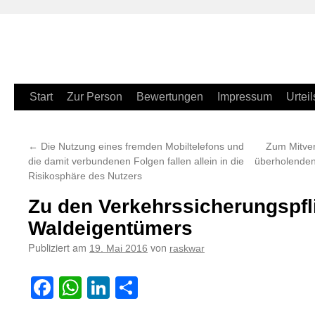
Zum
Start
Zur Person
Bewertungen
Impressum
Urteil
Inhalt
←
Die Nutzung eines fremden Mobiltelefons und
Zum Mitve
springen
die damit verbundenen Folgen fallen allein in die
überholenden
Risikosphäre des Nutzers
Zu den Verkehrssicherungspfl
Waldeigentümers
Publiziert am
von
19. Mai 2016
raskwar
Facebook
WhatsApp
LinkedIn
Teilen