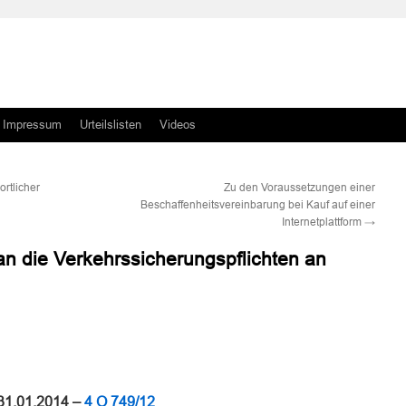
Impressum
Urteilslisten
Videos
ortlicher
Zu den Voraussetzungen einer
Beschaffenheitsvereinbarung bei Kauf auf einer
Internetplattform
→
n die Verkehrssicherungspflichten an
n
n
31.01.2014 –
4 O 749/12