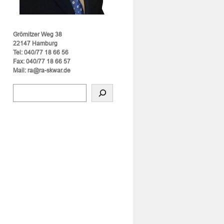
Grömitzer Weg 38
22147 Hamburg
Tel: 040/77 18 66 56
Fax: 040/77 18 66 57
Mail: ra@ra-skwar.de