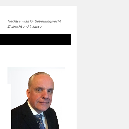
Rechtsanwalt für Betreuungsrecht,
Zivilrecht und Inkasso