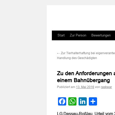
Zum
Start
Zur Person
Bewertungen
Inhalt
←
Zur Tierhalterhaftung bei eigenverantw
springen
Handlung des Geschädigten
Zu den Anforderungen a
einem Bahnübergang
Publiziert am
von
13. Mai 2016
raskwar
Facebook
WhatsApp
LinkedI
Teile
LG Dessau-Roßlau, Urteil vom 