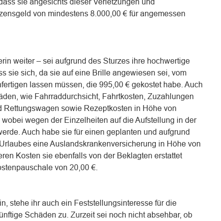
o dass sie angesichts dieser Verletzungen und
zensgeld von mindestens 8.000,00 € für angemessen
in weiter – sei aufgrund des Sturzes ihre hochwertige
s sie sich, da sie auf eine Brille angewiesen sei, vom
nfertigen lassen müssen, die 995,00 € gekostet habe. Auch
häden, wie Fahrraddurchsicht, Fahrtkosten, Zuzahlungen
d Rettungswagen sowie Rezeptkosten in Höhe von
wobei wegen der Einzelheiten auf die Aufstellung in der
werde. Auch habe sie für einen geplanten und aufgrund
n Urlaubes eine Auslandskrankenversicherung in Höhe von
en Kosten sie ebenfalls von der Beklagten erstattet
ostenpauschale von 20,00 €.
in, stehe ihr auch ein Feststellungsinteresse für die
künftige Schäden zu. Zurzeit sei noch nicht absehbar, ob