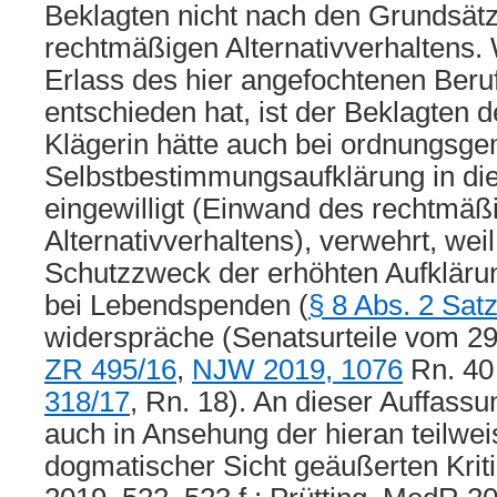
Beklagten nicht nach den Grundsät
rechtmäßigen Alternativverhaltens.
Erlass des hier angefochtenen Beruf
entschieden hat, ist der Beklagten 
Klägerin hätte auch bei ordnungsg
Selbstbestimmungsaufklärung in d
eingewilligt (Einwand des rechtmäß
Alternativverhaltens), verwehrt, wei
Schutzzweck der erhöhten Aufklär
bei Lebendspenden (
§ 8 Abs. 2 Satz
widerspräche (Senatsurteile vom 2
ZR 495/16
,
NJW 2019, 1076
Rn. 40
318/17
, Rn. 18). An dieser Auffassu
auch in Ansehung der hieran teilwei
dogmatischer Sicht geäußerten Kriti