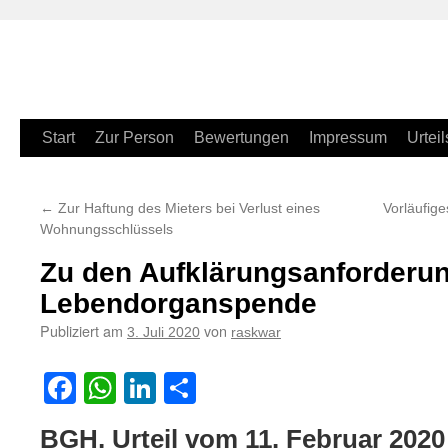
Zum
Start
Zur Person
Bewertungen
Impressum
Urteil
Inhalt
←
Zur Haftung des Mieters bei Verlust eines
Vorläufig
springen
Wohnungsschlüssels
Zu den Aufklärungsanforderun
Lebendorganspende
Publiziert am
von
3. Juli 2020
raskwar
Facebook
WhatsApp
LinkedIn
Teilen
BGH, Urteil vom 11. Februar 2020