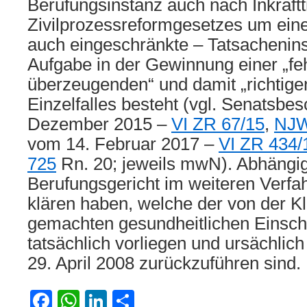
Berufungsinstanz auch nach Inkraftt
Zivilprozessreformgesetzes um ein
auch eingeschränkte – Tatsachenins
Aufgabe in der Gewinnung einer „feh
überzeugenden“ und damit „richtige
Einzelfalles besteht (vgl. Senatsbe
Dezember 2015 –
VI ZR 67/15
,
NJW
vom 14. Februar 2017 –
VI ZR 434/
725
Rn. 20; jeweils mwN). Abhängig
Berufungsgericht im weiteren Verfa
klären haben, welche der von der Kl
gemachten gesundheitlichen Einsc
tatsächlich vorliegen und ursächlich
29. April 2008 zurückzuführen sind.
Facebook
WhatsApp
LinkedIn
Teilen