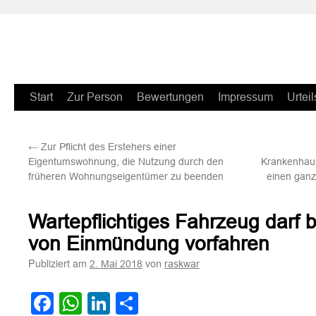
Zum
Start
Zur Person
Bewertungen
Impressum
Urteil
Inhalt
←
Zur Pflicht des Erstehers einer
springen
Eigentumswohnung, die Nutzung durch den
Krankenhaus
früheren Wohnungseigentümer zu beenden
einen ganz
Wartepflichtiges Fahrzeug darf bi
von Einmündung vorfahren
Publiziert am
von
2. Mai 2018
raskwar
Facebook
WhatsApp
LinkedIn
Teilen