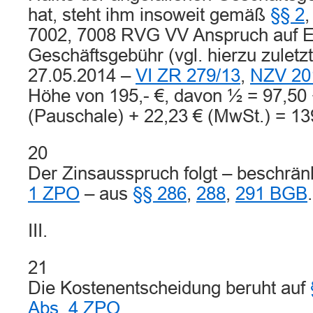
hat, steht ihm insoweit gemäß
§§ 2
7002, 7008 RVG VV Anspruch auf Er
Geschäftsgebühr (vgl. hierzu zuletz
27.05.2014 –
VI ZR 279/13
,
NZV 20
Höhe von 195,- €, davon ½ = 97,50 
(Pauschale) + 22,23 € (MwSt.) = 13
20
Der Zinsausspruch folgt – beschrän
1 ZPO
– aus
§§ 286
,
288
,
291 BGB
.
III.
21
Die Kostenentscheidung beruht auf
Abs. 4 ZPO
.