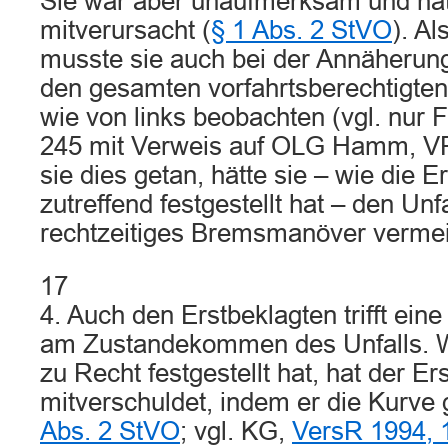
Sie war aber unaufmerksam und hat
mitverursacht (
§ 1 Abs. 2 StVO
). Al
musste sie auch bei der Annäherung
den gesamten vorfahrtsberechtigten
wie von links beobachten (vgl. nur
245 mit Verweis auf OLG Hamm, VR
sie dies getan, hätte sie – wie die Er
zutreffend festgestellt hat – den Unf
rechtzeitiges Bremsmanöver verme
17
4. Auch den Erstbeklagten trifft ein
am Zustandekommen des Unfalls. Wi
zu Recht festgestellt hat, hat der Er
mitverschuldet, indem er die Kurve 
Abs. 2 StVO
; vgl. KG,
VersR 1994, 