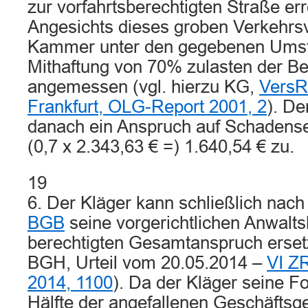
zur vorfahrtsberechtigten Straße err
Angesichts dieses groben Verkehrsv
Kammer unter den gegebenen Umst
Mithaftung von 70% zulasten der Be
angemessen (vgl. hierzu KG,
VersR
Frankfurt, OLG-Report 2001, 2
). De
danach ein Anspruch auf Schadense
(0,7 x 2.343,63 € =) 1.640,54 € zu.
19
6. Der Kläger kann schließlich nac
BGB
seine vorgerichtlichen Anwalt
berechtigten Gesamtanspruch ersetz
BGH, Urteil vom 20.05.2014 –
VI Z
2014, 1100
). Da der Kläger seine F
Hälfte der angefallenen Geschäftsg