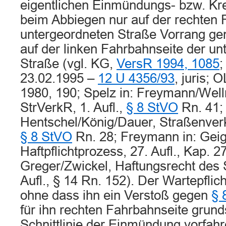
eigentlichen Einmündungs- bzw. Kr
beim Abbiegen nur auf der rechten 
untergeordneten Straße Vorrang gen
auf der linken Fahrbahnseite der u
Straße (vgl. KG,
VersR 1994, 1085
;
23.02.1995 –
12 U 4356/93
, juris; 
1980, 190; Spelz in: Freymann/Welln
StrVerkR, 1. Aufl.,
§ 8 StVO
Rn. 41; 
Hentschel/König/Dauer, Straßenverke
§ 8 StVO
Rn. 28; Freymann in: Geig
Haftpflichtprozess, 27. Aufl., Kap. 2
Greger/Zwickel, Haftungsrecht des 
Aufl., § 14 Rn. 152). Der Wartepflich
ohne dass ihn ein Verstoß gegen
§ 
für ihn rechten Fahrbahnseite grunds
Schnittlinie der Einmündung vorfah