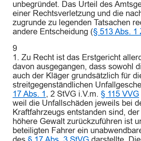
unbegründet. Das Urteil des Amtsger
einer Rechtsverletzung und die na
zugrunde zu legenden Tatsachen rec
andere Entscheidung (
§ 513 Abs. 1
9
1. Zu Recht ist das Erstgericht alle
davon ausgegangen, dass sowohl di
auch der Kläger grundsätzlich für d
streitgegenständlichen Unfallges
17 Abs. 1
, 2 StVG i.V.m.
§ 115 VVG
weil die Unfallschäden jeweils bei 
Kraftfahrzeugs entstanden sind, der 
höhere Gewalt zurückzuführen ist un
beteiligten Fahrer ein unabwendbar
des
§ 17 Abs. 3 StVG
darstellte. Di