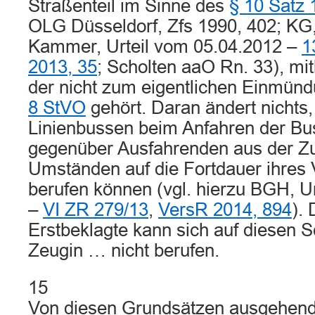
Straßenteil im Sinne des
§ 10 Satz
OLG Düsseldorf, Zfs 1990, 402; KG,
Kammer, Urteil vom 05.04.2012 –
1
2013, 35
; Scholten aaO Rn. 33), mit
der nicht zum eigentlichen Einmün
8 StVO
gehört. Daran ändert nichts,
Linienbussen beim Anfahren der Bus
gegenüber Ausfahrenden aus der Zu
Umständen auf die Fortdauer ihres 
berufen können (vgl. hierzu BGH, U
–
VI ZR 279/13
,
VersR 2014, 894
).
Erstbeklagte kann sich auf diesen 
Zeugin … nicht berufen.
15
Von diesen Grundsätzen ausgehend l